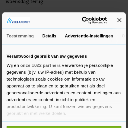
woensdag terug.
De Europese Unie heeft in december 15 miljoen
euro aan noodhulp toegezegd aan Albanië. Er is
een EU-donorconferentie gepland op 17 februari
Toestemming
Details
Advertentie-instellingen
Ov
in Brussel, waar extra geld wordt ingezameld.
Verantwoord gebruik van uw gegevens
Wij en
onze 1022 partners
verwerken je persoonlijke
gegevens (bijv. uw IP-adres) met behulp van
technologieën zoals cookies om informatie op uw
apparaat op te slaan en te gebruiken met als doel
gepersonaliseerde advertenties en content, metingen aan
advertenties en content, inzicht in publiek en
productontwikkeling. U kunt kiezen wie uw gegevens
gebruikt en met welke doelen.
Als u het toestaat, willen we ook graag: