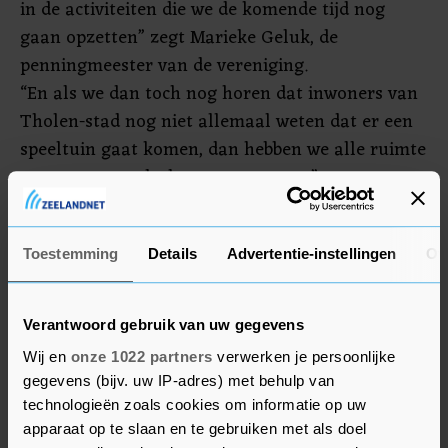
in de activiteiten die we de komende tijd nog
gaan opzetten” zegt Marieke Geluk, de
penningmeester van de vereniging.
“En als we dan toch nog horen dat inwoners van
Tholen-stad nog niet allemaal weten dat er een
speeltuin gaat komen, dan hebben we alle ruimte
om er nog aandacht voor te vragen”.
Bestellen
De bestellingen van de huidige verkoopactie
Toestemming
Details
Advertentie-instellingen
Ov
kunnen woensdagmiddag 14 oktober worden
afgehaald in Meulvliet.
Verantwoord gebruik van uw gegevens
Fijn dat de beheerder van Meulvliet ook alle
Wij en
onze 1022 partners
verwerken je persoonlijke
ruimte biedt om dit mogelijk te maken. Een mooi
gegevens (bijv. uw IP-adres) met behulp van
bewijs dat samenwerken loont!
technologieën zoals cookies om informatie op uw
apparaat op te slaan en te gebruiken met als doel