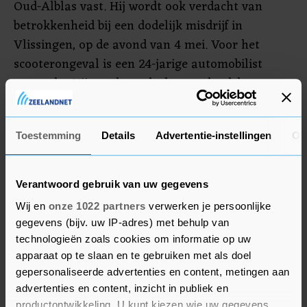
Oud-Alblas vast. Hij wordt ook verdacht van
betrokkenheid bij een dodelijk misdrijf in
Vlissingen, op de avond van 4 mei. Voor het
scooterongeval is een 24-jarige automobilist
opgepakt. Hij wordt verdacht van doodslag.
Welke omstandigheden ervoor zorgen dat hij
verdacht wordt van doodslag zijn niet duidelijk.
Toestemming
Details
Advertentie-instellingen
Ov
De bijeenkomst in de kerk begint om 19.30 uur en
is ook te volgen via het YouTube-kanaal van de
Verantwoord gebruik van uw gegevens
Ichtuskerk.
Wij en
onze 1022 partners
verwerken je persoonlijke
gegevens (bijv. uw IP-adres) met behulp van
technologieën zoals cookies om informatie op uw
apparaat op te slaan en te gebruiken met als doel
gepersonaliseerde advertenties en content, metingen aan
advertenties en content, inzicht in publiek en
productontwikkeling. U kunt kiezen wie uw gegevens