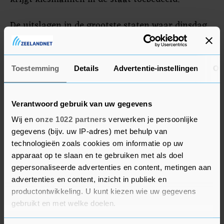
De uitslagen in de grootste staten waar dinsdag
(lokale tijd) is gestemd, moeten nog
binnenkomen. In Texas gaat Sanders nipt aan de
leiding, de exitpolls in Californië worden rond
Toestemming
Details
Advertentie-instellingen
Ov
05.00 uur (Nederlandse tijd) verwacht.
Verantwoord gebruik van uw gegevens
Wij en
onze 1022 partners
verwerken je persoonlijke
gegevens (bijv. uw IP-adres) met behulp van
technologieën zoals cookies om informatie op uw
apparaat op te slaan en te gebruiken met als doel
gepersonaliseerde advertenties en content, metingen aan
advertenties en content, inzicht in publiek en
productontwikkeling. U kunt kiezen wie uw gegevens
gebruikt en met welke doelen.