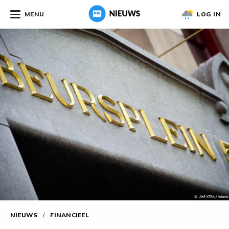
MENU
LOG IN
NIEUWS
/
FINANCIEEL