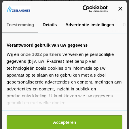
socialemediaplatform worden gehaald. Die
inkomstenstroom was goed voor 80 procent van
Twitters omzet, nu is dat 50 procent.
Toestemming
Details
Advertentie-instellingen
Ov
Verantwoord gebruik van uw gegevens
Wij en
onze 1022 partners
verwerken je persoonlijke
gegevens (bijv. uw IP-adres) met behulp van
technologieën zoals cookies om informatie op uw
apparaat op te slaan en te gebruiken met als doel
gepersonaliseerde advertenties en content, metingen aan
advertenties en content, inzicht in publiek en
productontwikkeling. U kunt kiezen wie uw gegevens
gebruikt en met welke doelen.
Als u het toestaat, willen we ook graag:
Accepteren
Informatie verzamelen over uw geografische