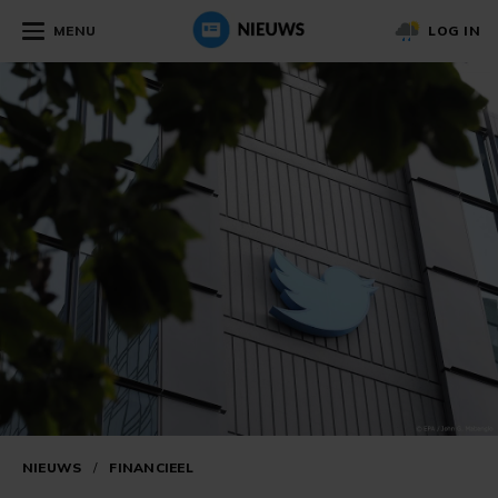
MENU
LOG IN
NIEUWS
/
FINANCIEEL