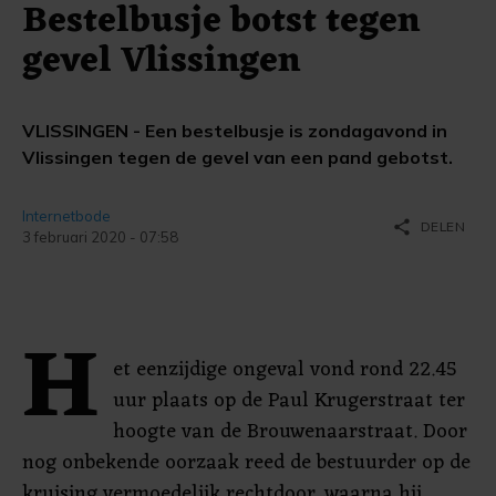
Bestelbusje botst tegen
gevel Vlissingen
VLISSINGEN - Een bestelbusje is zondagavond in
Vlissingen tegen de gevel van een pand gebotst.
Internetbode
share
DELEN
3 februari 2020 - 07:58
H
et eenzijdige ongeval vond rond 22.45
uur plaats op de Paul Krugerstraat ter
hoogte van de Brouwenaarstraat. Door
nog onbekende oorzaak reed de bestuurder op de
kruising vermoedelijk rechtdoor, waarna hij