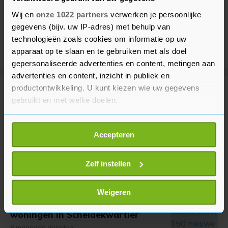
Wij en
onze 1022 partners
verwerken je persoonlijke
gegevens (bijv. uw IP-adres) met behulp van
technologieën zoals cookies om informatie op uw
apparaat op te slaan en te gebruiken met als doel
gepersonaliseerde advertenties en content, metingen aan
advertenties en content, inzicht in publiek en
productontwikkeling. U kunt kiezen wie uw gegevens
Meer uit Vlissingen
gebruikt en met welke doelen.
Als u het toestaat, willen we ook graag:
Caravan volledig uitgebrand op
Accepteren
Informatie verzamelen over uw geografische
Commandoweg in Vlissingen
locatie, die tot een paar meter nauwkeurig kan zijn
8 maanden geleden
Uw apparaat identificeren door het actief te
Zelf instellen
scannen op specifieke eigenschappen (fingerprinting)
Lees meer over hoe uw persoonlijke gegevens worden
Weigeren
Samenwerken aan De
verwerkt en stel uw voorkeuren in het
detailgedeelte
in.
Machinewerf; 150 nieuwe
woningen in Scheldekwartier
U kunt uw toestemming op elk moment wijzigen of
intrekken in de Cookieverklaring.
8 maanden geleden