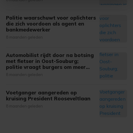
Met cookies werkt onze website beter en wordt jouw
Politie waarschuwt voor oplichters
bezoek makkelijker en persoonlijker. Op
die zich voordoen als agent en
onze cookiepagina kun je ons cookiebeleid bekijken en je
bankmedewerker
gemaakte keuze altijd wijzigen of intrekken.
8 maanden geleden
Automobilist rijdt door na botsing
met fietser in Oost-Souburg;
politie vraagt burgers om meer
informatie
8 maanden geleden
Voetganger aangereden op
kruising President Rooseveltlaan
8 maanden geleden