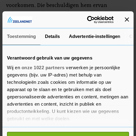
voorkomen. Die beschuldigen hem ervan
geheimen van het Amerikaanse ministerie van
Defensie te hebben gestolen en verspreid. In
totaal zijn achttien aanklachten tegen hem
Toestemming
Details
Advertentie-instellingen
Ov
ingediend.
Verantwoord gebruik van uw gegevens
Wij en
onze 1022 partners
verwerken je persoonlijke
gegevens (bijv. uw IP-adres) met behulp van
technologieën zoals cookies om informatie op uw
apparaat op te slaan en te gebruiken met als doel
gepersonaliseerde advertenties en content, metingen aan
advertenties en content, inzicht in publiek en
productontwikkeling. U kunt kiezen wie uw gegevens
gebruikt en met welke doelen.
Als u het toestaat, willen we ook graag: