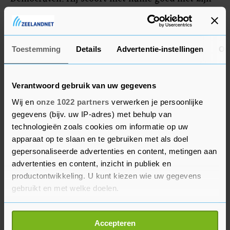
plannen voor de gezondheidszorg. Ook bij
eerdere voorverkiezingen in Iowa en New
Hampshire was hij populair.
Toestemming
Details
Advertentie-instellingen
Ov
Verantwoord gebruik van uw gegevens
Wij en
onze 1022 partners
verwerken je persoonlijke
gegevens (bijv. uw IP-adres) met behulp van
technologieën zoals cookies om informatie op uw
apparaat op te slaan en te gebruiken met als doel
gepersonaliseerde advertenties en content, metingen aan
advertenties en content, inzicht in publiek en
productontwikkeling. U kunt kiezen wie uw gegevens
gebruikt en met welke doelen.
Als u het toestaat, willen we ook graag:
Accepteren
Informatie verzamelen over uw geografische