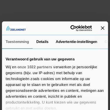
Toestemming
Details
Advertentie-instellingen
Ov
Meer uit Beveland
Verantwoord gebruik van uw gegevens
Wij en
onze 1022 partners
verwerken je persoonlijke
Spoedhulp bij medische
gegevens (bijv. uw IP-adres) met behulp van
noodsituatie in Colijnsplaat
technologieën zoals cookies om informatie op uw
8 maanden geleden
apparaat op te slaan en te gebruiken met als doel
gepersonaliseerde advertenties en content, metingen aan
advertenties en content, inzicht in publiek en
productontwikkeling. U kunt kiezen wie uw gegevens
Bijgebouw in Goes in brand:
Brandweer snel ter plaatse
gebruikt en met welke doelen.