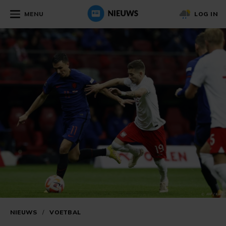
MENU
LOG IN
NIEUWS
/
VOETBAL