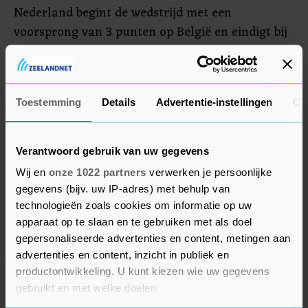
Nederland begint de wedstrijd met een
voorsprong van 3 punten op België en eindigt bij
een winst of een gelijkspel of een nederlaag van
maximaal twee doelpunten verschil, als eerste in
de poule. In dat geval mag Oranje volgend jaar
Toestemming
Details
Advertentie-instellingen
Ov
juni meedoen aan het finaletoernooi van de
Nations League.
Verantwoord gebruik van uw gegevens
Wij en
onze 1022 partners
verwerken je persoonlijke
gegevens (bijv. uw IP-adres) met behulp van
technologieën zoals cookies om informatie op uw
apparaat op te slaan en te gebruiken met als doel
gepersonaliseerde advertenties en content, metingen aan
advertenties en content, inzicht in publiek en
productontwikkeling. U kunt kiezen wie uw gegevens
gebruikt en met welke doelen.