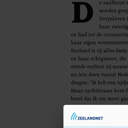
D
e zaalhuur 
worden gesp
Dorpsleven i
haar twinti
en had tot de coronacris
haar eigen evenementen
Rusland is zij alles kwij
en haar echtgenoot, die 
steeds verliest zij mens
nu iets doen vanuit Nede
dragen: “Ik heb een tijd
Maar zachtjesaan kom ik 
besef dat ik om moet ga
weer van een nieuwe to
van mijn vrienden en die
oorlog en nog steeds zi