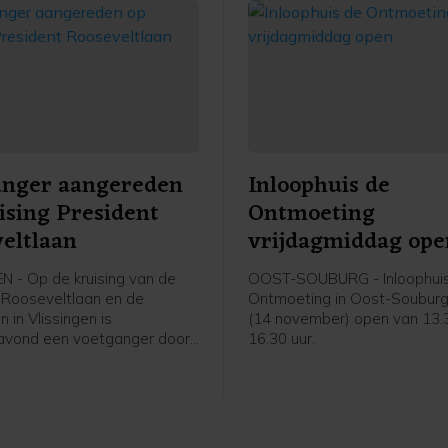
anger aangereden
Inloophuis de
ising President
Ontmoeting
eltlaan
vrijdagmiddag ope
N - Op de kruising van de
OOST-SOUBURG - Inloophui
 Rooseveltlaan en de
Ontmoeting in Oost-Souburg 
n in Vlissingen is
(14 november) open van 13.
vond een voetganger door
16.30 uur.
aangereden. Het slachtoffer
n noemenswaardige
gen op.