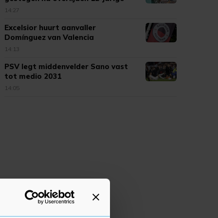
14:27
Excelsior huurt aanvaller
Domínguez van Valencia
14:13
PSV legt middenvelder Sano vast
tot medio 2031
14:05