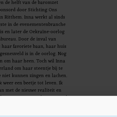
en de helft van de baromzet
onsord door Stichting Ons
n Ritthem. Inna werkt al sinds
gste in de evenementenbranche
is en later de Oekraïne-oorlog
bureau. Door de inval van
t: haar favoriete baan, haar huis
gesneuveld is in de oorlog. Nog
en om haar heen. Toch wil Inna
rland om haar steentje bij te
je niet kunnen zingen en lachen.
weer een beetje tot leven. Ik
an met de nieuwe realiteit en
ekomst moet gaan dromen. Veel
rbaren zitten nog steeds in die
jn er mensen die sneuvelen.