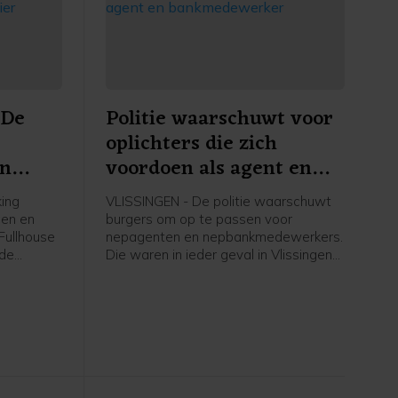
 De
Politie waarschuwt voor
oplichters die zich
in
voordoen als agent en
bankmedewerker
ing
VLISSINGEN - De politie waarschuwt
gen en
burgers om op te passen voor
Fullhouse
nepagenten en nepbankmedewerkers.
 de
Die waren in ieder geval in Vlissingen
ewerf op
en omgeving actief.
ngen. Dit
erdvijftig
gen en
an koop
sector.