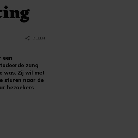
ting
share
DELEN
r een
 studeerde zang
e was. Zij wil met
e sturen naar de
aar bezoekers