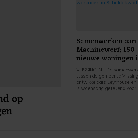
Samenwerken aan
Machinewerf; 150
nieuwe woningen 
Scheldekwartier
VLISSINGEN - De samenwerk
tussen de gemeente Vlissin
ontwikkelaars Leythouse en 
is woensdag getekend voor
nd op
ontwikkeling van De Machin
het Scheldekwartier in Vlissi
gen
project bestaat uit circa hond
grondgebonden stadswonin
appartementen in een mix v
en huurwoningen in de vrije 