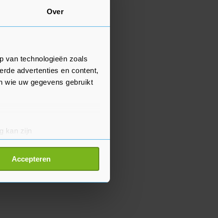
Over
p van technologieën zoals
erde advertenties en content,
en wie uw gegevens gebruikt
g kan zijn
erprinting)
t
detailgedeelte
in. U kunt uw
Accepteren
p onze cookiepagina kun je