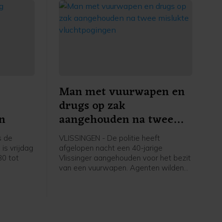
Man met vuurwapen en
drugs op zak
n
aangehouden na twee
mislukte vluchtpogingen
s de
VLISSINGEN - De politie heeft
is vrijdag
afgelopen nacht een 40-jarige
30 tot
Vlissinger aangehouden voor het bezit
van een vuurwapen. Agenten wilden
de man, die met hoge snelheid op een
fatbike reed, controleren toen hij er
vandoor ging. De man bleek later ook
drugs en een mes bij zich te hebben.