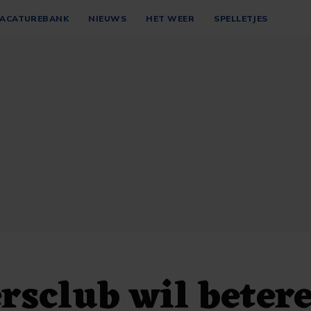
ACATUREBANK
NIEUWS
HET WEER
SPELLETJES
rsclub wil beter