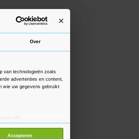
Over
p van technologieën zoals
erde advertenties en content,
en wie uw gegevens gebruikt
g kan zijn
erprinting)
t
detailgedeelte
in. U kunt uw
Accepteren