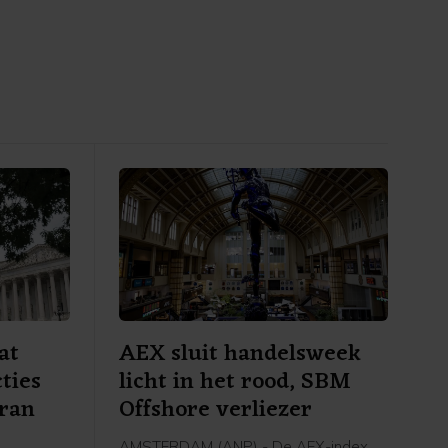
at
AEX sluit handelsweek
ties
licht in het rood, SBM
Iran
Offshore verliezer
AMSTERDAM (ANP) - De AEX-index