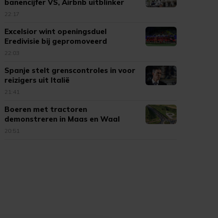
banencijfer VS, Airbnb uitblinker
22:17
Excelsior wint openingsduel
Eredivisie bij gepromoveerd
Cambuur
22:03
Spanje stelt grenscontroles in voor
reizigers uit Italië
21:41
Boeren met tractoren
demonstreren in Maas en Waal
20:51