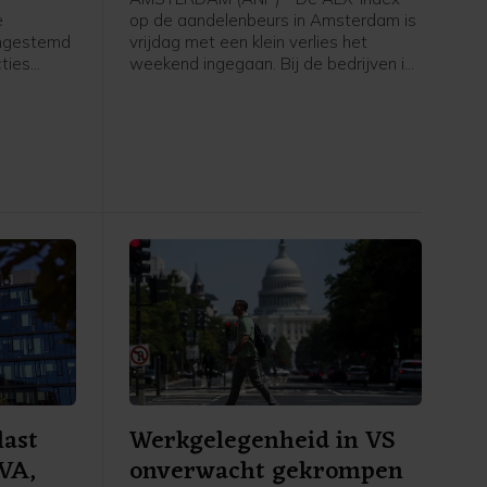
e
op de aandelenbeurs in Amsterdam is
ingestemd
vrijdag met een klein verlies het
ties
weekend ingegaan. Bij de bedrijven in
et moet
de hoofdgraadmeter was maritiem
oliedienstverlener SBM Offshore een
ngenomen
negatieve uitschieter, na een dag
ing treedt.
eerder nog uitblinker te zijn geweest
k volgende
door sterke cijfers en verwachtingen.
Verder ging de aandacht van
beleggers onder meer uit naar het
belangrijke Amerikaanse
banenrapport, dat veel zwakker uitviel
dan verwacht.
last
Werkgelegenheid in VS
EVA,
onverwacht gekrompen