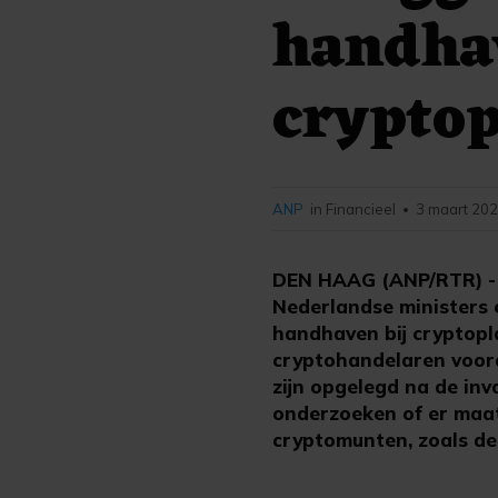
handhav
crypto
ANP
in Financieel
3 maart 202
•
DEN HAAG (ANP/RTR) - D
Nederlandse ministers 
handhaven bij cryptopl
cryptohandelaren voora
zijn opgelegd na de in
onderzoeken of er ma
cryptomunten, zoals de 