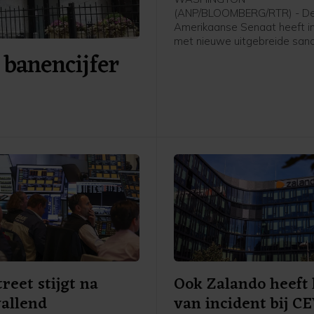
(ANP/BLOOMBERG/RTR) - D
Amerikaanse Senaat heeft 
met nieuwe uitgebreide sanc
 banencijfer
tegen Rusland en Iran. De w
ook nog door het Huis van
Afgevaardigden worden aa
voordat die definitief in werk
Die behandeling kan mogelij
maand al plaatsvinden.
treet stijgt na
Ook Zalando heeft 
allend
van incident bij C