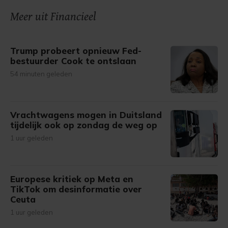
onze cookiepagina kun je ons cookiebeleid bekijken en je
Meer uit Financieel
gemaakte keuze altijd wijzigen of intrekken.
Trump probeert opnieuw Fed-
bestuurder Cook te ontslaan
54 minuten geleden
Vrachtwagens mogen in Duitsland
tijdelijk ook op zondag de weg op
1 uur geleden
Europese kritiek op Meta en
TikTok om desinformatie over
Ceuta
1 uur geleden