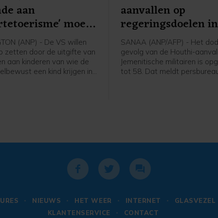
nde aan
aanvallen op
rtetoerisme' moet
regeringsdoelen i
n
Jemen opgelopen
ON (ANP) - De VS willen
SANAA (ANP/AFP) - Het dode
p zetten door de uitgifte van
gevolg van de Houthi-aanval
n aan kinderen van wie de
Jemenitische militairen is op
elbewust een kind krijgen in
tot 58. Dat meldt persburea
gde Staten en daarbij de
basis van een militaire bron.
leiden. Daartoe heeft
de dag werd nog een dertig
 Donald Trump een
gemeld.
ieel decreet uitgevaardigd.
ier wil Trump wat hij ziet
ortetoerisme" tegengaan.
URES
NIEUWS
HET WEER
INTERNET
GLASVEZEL
KLANTENSERVICE
CONTACT