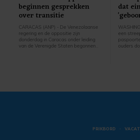
beginnen gesprekken
dat ei
over transitie
'geboo
make
CARACAS (ANP) - De Venezolaanse
WASHINGT
regering en de oppositie zijn
een stree
donderdag in Caracas onder leiding
paspoorte
van de Verenigde Staten begonnen
ouders do
aan gesprekken die kunnen leiden tot
de Vereni
een politieke overgang en
staat mis
verkiezingen. De onderhandelingen
president
beginnen zeven maanden na de
president
gevangenneming van president
Op die man
Nicolás Maduro door het Amerikaanse
als "gebo
leger.
PRIKBORD
VACAT