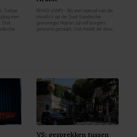
, Turkije
RIYAD (ANP) - Bij een aanval van de
ijdag een
Houthi's op de Zuid-Saudische
. Dat
grensregio Najran zijn elf burgers
udische
gewond geraakt. Dat meldt de door
rsbureau
Saudi-Arabië geleide militaire coalitie
en
die de internationaal erkende regering
nwerking
van Jemen steunt.
 oorlog
n Iran.
VS: gesprekken tussen