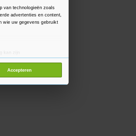
p van technologieën zoals
erde advertenties en content,
en wie uw gegevens gebruikt
g kan zijn
erprinting)
t
detailgedeelte
in. U kunt uw
Accepteren
p onze cookiepagina kun je