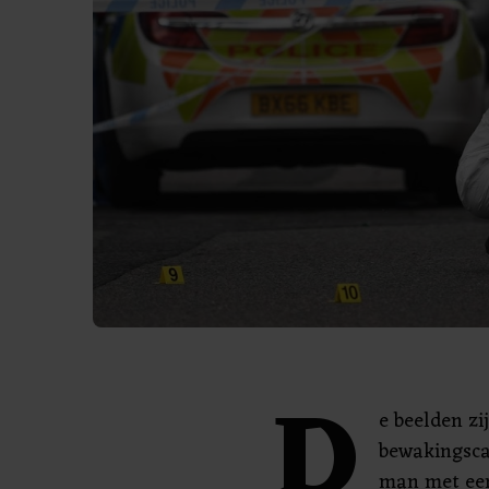
D
e beelden zi
bewakingscam
man met een