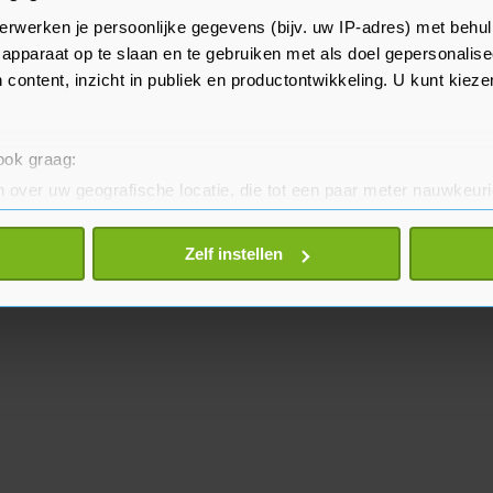
dden een leeftijd van tussen de
erwerken je persoonlijke gegevens (bijv. uw IP-adres) met behul
hen zijn inmiddels uit het
apparaat op te slaan en te gebruiken met als doel gepersonalise
eldt de BBC.
 content, inzicht in publiek en productontwikkeling. U kunt kiez
 ook graag:
 over uw geografische locatie, die tot een paar meter nauwkeuri
eren door het actief te scannen op specifieke eigenschappen (fing
onlijke gegevens worden verwerkt en stel uw voorkeuren in he
Zelf instellen
jzigen of intrekken in de Cookieverklaring.
te beter en wordt jouw bezoek makkelijker en persoonlijker. O
je gemaakte keuze altijd wijzigen of intrekken.