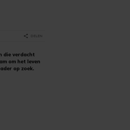
share
DELEN
n die verdacht
am om het leven
dader op zoek.