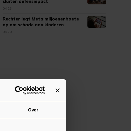
sluiten defensiepact
04:23
Rechter legt Meta miljoenenboete
op om schade aan kinderen
04:20
Over