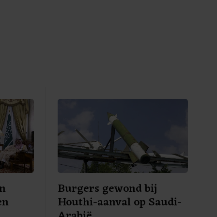
en
Burgers gewond bij
en
Houthi-aanval op Saudi-
Arabië