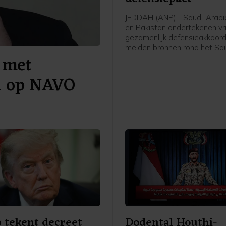
JEDDAH (ANP) - Saudi-Arabië
en Pakistan ondertekenen vr
gezamenlijk defensieakkoord
melden bronnen rond het Sa
 met
leger en de regering aan pe
AFP. De drie landen versterk
al op NAVO
daarmee hun defensiesame
tegen de achtergrond van de
tussen de Verenigde Staten e
 tekent decreet
Dodental Houthi-