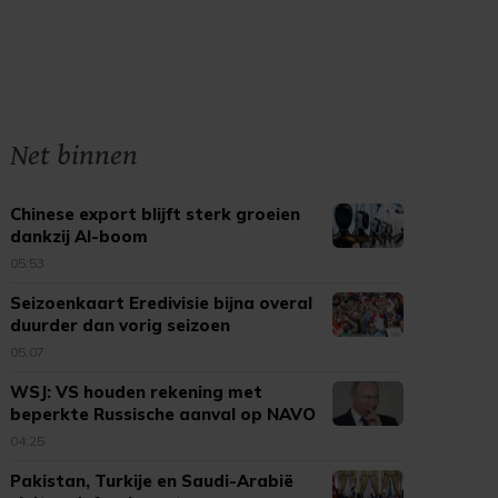
Net binnen
Chinese export blijft sterk groeien
dankzij AI-boom
05:53
Seizoenkaart Eredivisie bijna overal
duurder dan vorig seizoen
05:07
WSJ: VS houden rekening met
beperkte Russische aanval op NAVO
04:25
Pakistan, Turkije en Saudi-Arabië