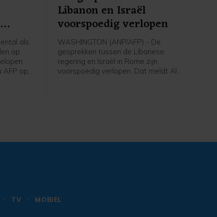
Libanon en Israël
n
voorspoedig verlopen
ntal als
WASHINGTON (ANP/AFP) - De
len op
gesprekken tussen de Libanese
gelopen
regering en Israël in Rome zijn
u AFP op
voorspoedig verlopen. Dat meldt Al
 Eerder op
Jazeera op gezag van een
tal doden
woordvoerder van het Amerikaanse
ministerie van Buitenlandse Zaken. De
VS treden in de onderhandelingen op
als bemiddelaar.
TV
MOBIEL