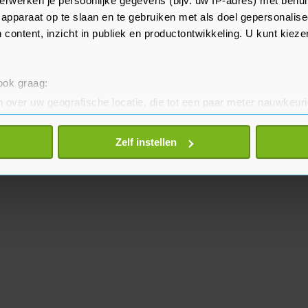
erwerken je persoonlijke gegevens (bijv. uw IP-adres) met behul
elling van het omroeparchief.
apparaat op te slaan en te gebruiken met als doel gepersonalise
 content, inzicht in publiek en productontwikkeling. U kunt kiez
 ook graag:
 over uw geografische locatie, die tot een paar meter nauwkeuri
eren door het actief te scannen op specifieke eigenschappen (fing
onlijke gegevens worden verwerkt en stel uw voorkeuren in he
Zelf instellen
jzigen of intrekken in de Cookieverklaring.
te beter en wordt jouw bezoek makkelijker en persoonlijker. O
je gemaakte keuze altijd wijzigen of intrekken.