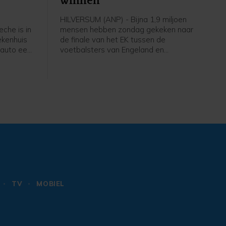
winnen
HILVERSUM (ANP) - Bijna 1,9 miljoen
che is in
mensen hebben zondag gekeken naar
ekenhuis
de finale van het EK tussen de
 auto een
voetbalsters van Engeland en
s. De auto
Duitsland. Via NPO 1 zagen zij hoe de
n de
Engelsen, gecoacht door de
andwonden
Nederlandse Sarina Wiegman, er met
ia. Een
de winst vandoor gingen.
aan CNN
e LA
haar
TV
MOBIEL