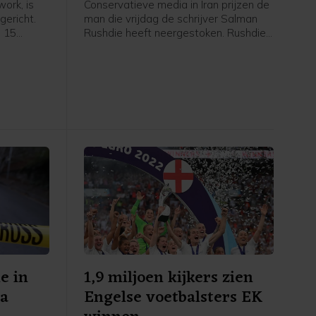
ork, is
Conservatieve media in Iran prijzen de
ericht.
man die vrijdag de schrijver Salman
p 15
Rushdie heeft neergestoken. Rushdie
geroepen
kampt sinds 1988 met bedreigingen
 Timmer,
vanwege zijn boek De duivelsverzen,
mer. Na
dat door sommige moslims als
taat de
godslasterlijk wordt beschouwd.
al jaar
e in
1,9 miljoen kijkers zien
na
Engelse voetbalsters EK