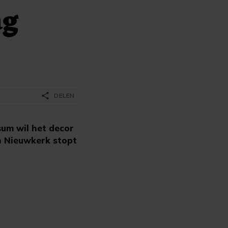
ag
share
DELEN
sum wil het decor
n Nieuwkerk stopt