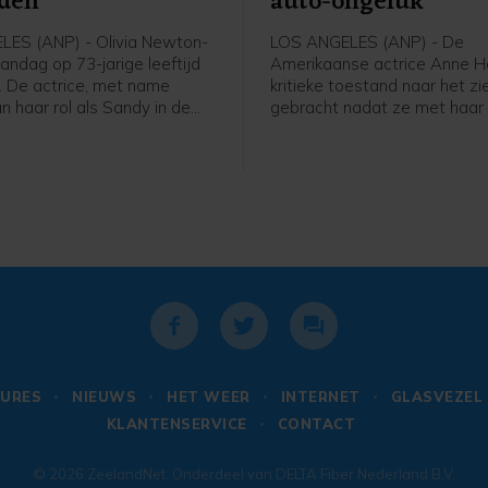
eden
auto-ongeluk
ES (ANP) - Olivia Newton-
LOS ANGELES (ANP) - De
andag op 73-jarige leeftijd
Amerikaanse actrice Anne He
. De actrice, met name
kritieke toestand naar het zi
n haar rol als Sandy in de
gebracht nadat ze met haar
ease, sliep in het bijzijn van
woning in reed in Los Angele
n familie vredig in op haar
en het huis vlogen in brand e
alifornië, meldt haar
bestuurder liep ernstige br
t John Easterling op
op, melden Amerikaanse med
.
anonieme bron bevestigde 
dat het om Heche ging en d
Times meldt dat de auto op 
naam geregistreerd stond.
URES
NIEUWS
HET WEER
INTERNET
GLASVEZEL
KLANTENSERVICE
CONTACT
© 2026
ZeelandNet
. Onderdeel van
DELTA Fiber Nederland B.V.