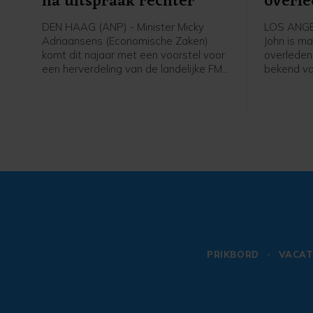
na uitspraak rechter
overl
DEN HAAG (ANP) - Minister Micky
LOS ANGEL
Adriaansens (Economische Zaken)
John is ma
komt dit najaar met een voorstel voor
overleden
een herverdeling van de landelijke FM-
bekend va
frequenties door middel van een
musical Gr
veiling. De rechter zette onlangs een
vrienden e
streep door het besluit van haar
ranch in C
ambtsvoorganger Mona Keijzer om de
echtgenoo
bestaande vergunningen met drie jaar
Facebook
te verlengen.
PRIKBORD
VACAT