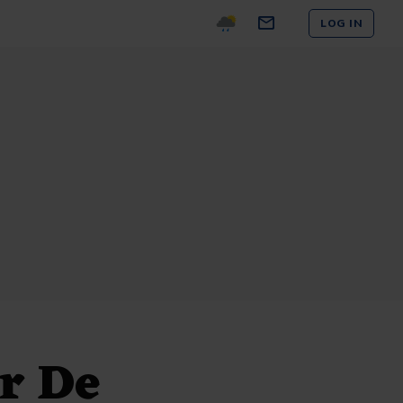
LOG IN
or De