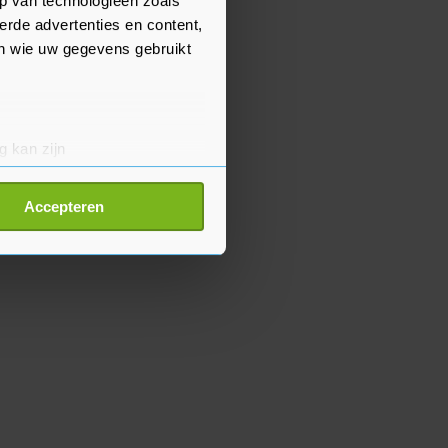
p van technologieën zoals
erde advertenties en content,
en wie uw gegevens gebruikt
g kan zijn
erprinting)
t
detailgedeelte
in. U kunt uw
Accepteren
p onze cookiepagina kun je