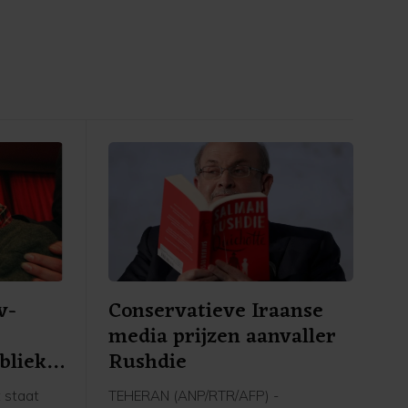
v-
Conservatieve Iraanse
media prijzen aanvaller
blieke
Rushdie
 staat
TEHERAN (ANP/RTR/AFP) -