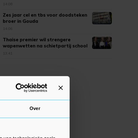
14:08
Zes jaar cel en tbs voor doodsteken
broer in Gouda
14:06
Thaise premier wil strengere
wapenwetten na schietpartij school
13:41
Over