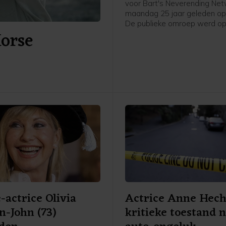
voor Bart's Neverending Netw
maandag 25 jaar geleden opg
De publieke omroep werd o
Horse
augustus 1997 in het leven 
door Bart de Graaff, Gerard
Willem de Bois en Frank Tim
de fusie van BNN en VARA s
omroep inmiddels al een aant
bekend als BNNVARA.
-actrice Olivia
Actrice Anne Hech
-John (73)
kritieke toestand 