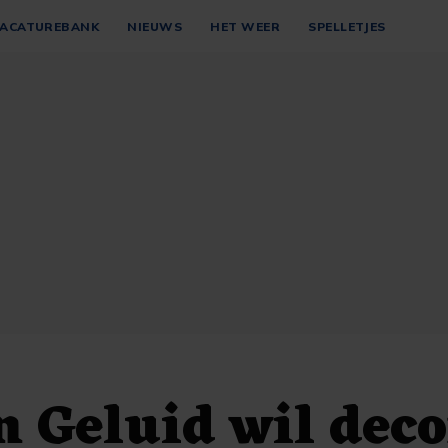
ACATUREBANK
NIEUWS
HET WEER
SPELLETJES
n Geluid wil dec