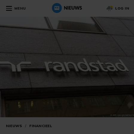
MENU
LOG IN
NIEUWS
/
FINANCIEEL