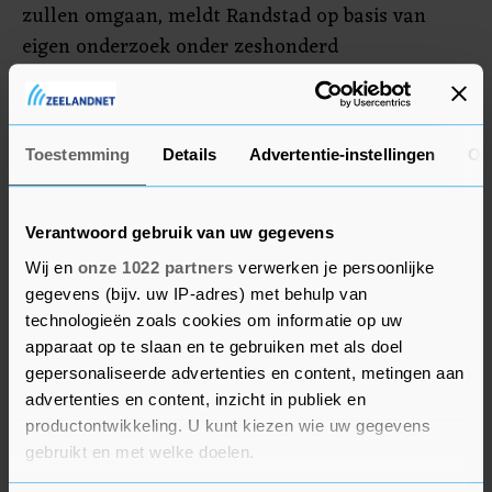
zullen omgaan, meldt Randstad op basis van
eigen onderzoek onder zeshonderd
respondenten. De meesten lijken hun opdrachten
of opdrachtgevers te willen aanpassen (60
procent) of een dienstverband bij een werkgever
Toestemming
Details
Advertentie-instellingen
Ov
te gaan combineren met werk op zzp-basis (31
procent).
Verantwoord gebruik van uw gegevens
Volgens Tiel blijven werkenden behoefte hebben
Wij en
onze 1022 partners
verwerken je persoonlijke
aan "autonomie, flexibiliteit en eigen regie". Dat
gegevens (bijv. uw IP-adres) met behulp van
geeft hem de overtuiging dat uitzendwerk het
technologieën zoals cookies om informatie op uw
meest logische alternatief is voor de snel
apparaat op te slaan en te gebruiken met als doel
gepersonaliseerde advertenties en content, metingen aan
gegroeide hoeveelheid werk op zzp-basis.
advertenties en content, inzicht in publiek en
productontwikkeling. U kunt kiezen wie uw gegevens
Voordelig voor Randstad
gebruikt en met welke doelen.