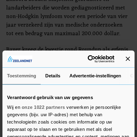
landarbeiders die worden gediagnosticeerd met
non-Hodgkin lymfoom voor een periode van vier
jaar verzekerd zijn van medische onderzoeken
tot een bedrag van maximaal 200.000 dollar.
Bayer kreeg de kwestie rond Roundup als erfenis
van de eerdere overname van het Amerikaanse
Monsanto. Het bedrijf zelf heeft altijd gezegd dat
de onkruidverdelger veilig is. Studies en
Toestemming
Details
Advertentie-instellingen
Ov
gezondheidsautoriteiten hebben volgens Bayer
geoordeeld dat glyfosaat, de werkzame stof in
Verantwoord gebruik van uw gegevens
Roundup, niet kankerverwekkend is voor
Wij en
onze 1022 partners
verwerken je persoonlijke
mensen. In bijvoorbeeld Nederland is Roundup
gegevens (bijv. uw IP-adres) met behulp van
ook nog steeds te koop.
technologieën zoals cookies om informatie op uw
apparaat op te slaan en te gebruiken met als doel
gepersonaliseerde advertenties en content, metingen aan