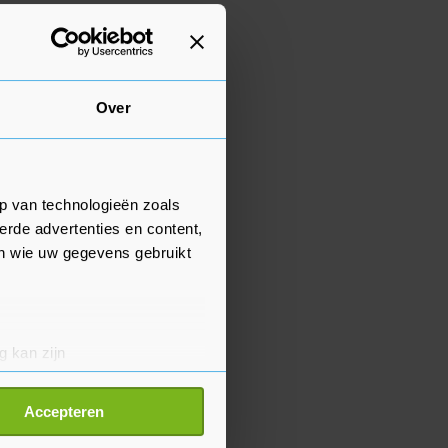
Over
p van technologieën zoals
erde advertenties en content,
en wie uw gegevens gebruikt
g kan zijn
erprinting)
t
detailgedeelte
in. U kunt uw
Accepteren