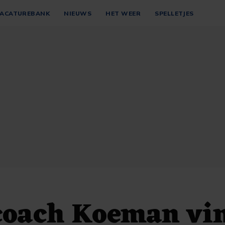
ACATUREBANK
NIEUWS
HET WEER
SPELLETJES
coach Koeman vi