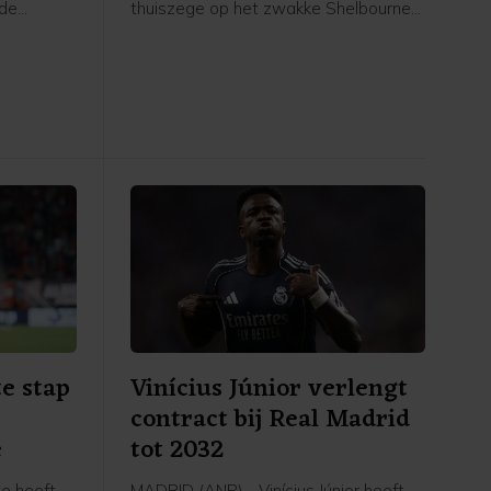
rde
thuiszege op het zwakke Shelbourne
e League.
in de derde voorronde van de
und", zei
Conference League. "Eigenlijk is 3-1
. "We
tegen deze tegenstander niet
kansen
voldoende", zei hij in de catacomben
uur lieten
van de Johan Cruijff ArenA. "We
en in
moeten gewoon ons ding blijven doen
 scoren na
en niet meegaan met het niveau van
ed."
de tegenstander."
e stap
Vinícius Júnior verlengt
contract bij Real Madrid
e
tot 2032
e heeft
MADRID (ANP) - Vinícius Júnior heeft