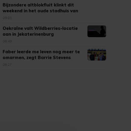
Bijzondere altblokfluit klinkt dit
weekend in het oude stadhuis van
Tholen
09:01
Oekraïne valt Wildberries-locatie
aan in Jekaterinenburg
08:49
Faber leerde me leven nog meer te
omarmen, zegt Barrie Stevens
08:27