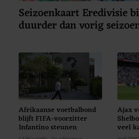
Seizoenkaart Eredivisie bi
duurder dan vorig seizoe
Afrikaanse voetbalbond
Ajax v
blijft FIFA-voorzitter
Shelbo
Infantino steunen
veel k
CAÏRO (ANP) - De Afrikaanse
AMSTERDA