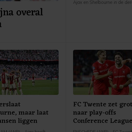
Ajax en Shelbourne in de de
jna overal
voorronde van de Conferenc
"Het resultaat had beter gek
n
hij na een thuiszege van 3-1
hebben vijftig minuten veel 
gecreëerd. In het laatste half
we onze tegenstander adem
balbezit en lieten we ze nog
een counter. Dat was niet go
erslaat
FC Twente zet grot
urne, maar laat
naar play-offs
ansen liggen
Conference Leagu
M (ANP) - Ajax heeft
ENSCHEDE (ANP) - FC Twent