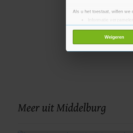
Als u het toestaat, willen we
Informatie verzamelen
Uw apparaat identific
Lees meer over hoe uw perso
Weigeren
toestemming op elk moment wi
Met cookies werkt onze websi
ons cookiebeleid bekijken en 
Meer uit Middelburg