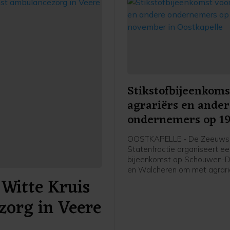
Stikstofbijeenkoms
agrariërs en ande
ondernemers op 1
november in Oostk
OOSTKAPELLE - De Zeeuws
Statenfractie organiseert e
bijeenkomst op Schouwen-D
en Walcheren om met agrari
Witte Kruis
andere (recreatie-)ondernem
gesprek te gaan over het Sti
zorg in Veere
2025. Dit plan presenteerde
provincie Zeeland eerder de