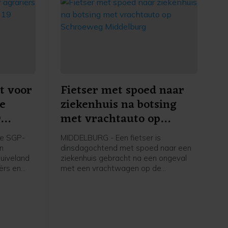
t voor
Fietser met spoed naar
re
ziekenhuis na botsing
9
met vrachtauto op
apelle
Schroeweg Middelburg
e SGP-
MIDDELBURG - Een fietser is
en
dinsdagochtend met spoed naar een
uiveland
ziekenhuis gebracht na een ongeval
ërs en
met een vrachtwagen op de
ers in
Schroeweg in Middelburg.
kstofplan
 de
ze maand.