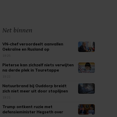
Net binnen
VN-chef veroordeelt aanvallen
Oekraïne en Rusland op
burgerdoelen
19:25
Pieterse kan zichzelf niets verwijten
na derde plek in Touretappe
19:22
Natuurbrand bij Ouddorp breidt
zich niet meer uit door stoplijnen
19:21
Trump ontkent ruzie met
defensieminister Hegseth over