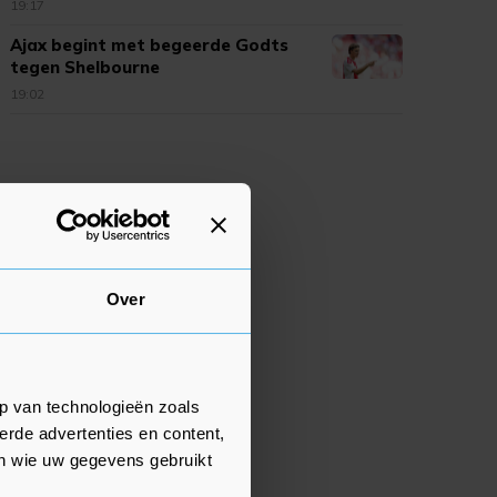
munitie
19:17
Ajax begint met begeerde Godts
tegen Shelbourne
19:02
Over
p van technologieën zoals
erde advertenties en content,
en wie uw gegevens gebruikt