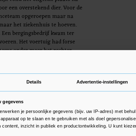
or een overstekend dier. Voor de
nceteam opgeroepen maar na
 naar het ziekenhuis te hoeven.
 Een bergingsbedrijf kwam ter
voeren. Het voertuig had forse
g was onder meer het rechter
 Vanwege het ongeluk was de
 afgesloten tussen de
geweg. Rond 00.10 uur kon de
Details
Advertentie-instellingen
geven.
w gegevens
erwerken je persoonlijke gegevens (bijv. uw IP-adres) met behul
apparaat op te slaan en te gebruiken met als doel gepersonalise
 content, inzicht in publiek en productontwikkeling. U kunt kiez