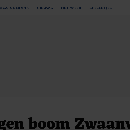
ACATUREBANK
NIEUWS
HET WEER
SPELLETJES
egen boom Zwaan