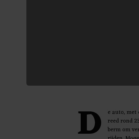
D
e auto, met
reed rond 2
berm om ver
rijden. Moge