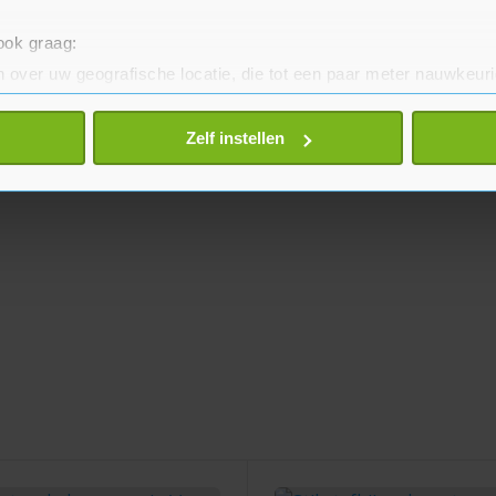
 ook graag:
 over uw geografische locatie, die tot een paar meter nauwkeuri
eren door het actief te scannen op specifieke eigenschappen (fing
onlijke gegevens worden verwerkt en stel uw voorkeuren in he
Zelf instellen
jzigen of intrekken in de Cookieverklaring.
te beter en wordt jouw bezoek makkelijker en persoonlijker. O
je gemaakte keuze altijd wijzigen of intrekken.