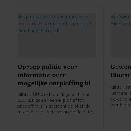
Oproep politie voor
Gewond
informatie over
Bluesr
mogelijke ontploffing bij
MIDDELBUR
auto Domburgs
Mortiere 
MIDDELBURG - Maandagnacht, rond
Schuitvlot
gewond ger
2.30 uur, zou er een explosief tot
werd een 
ontploffing zijn gebracht op of bij de
opgeroepe
motorkap van een geparkeerde auto
uiteindeli
aan het Domburgs Schuitvlot in
hulpdiens
Middelburg. De politie vraagt burgers
melding d
die hierover meer weten zich te