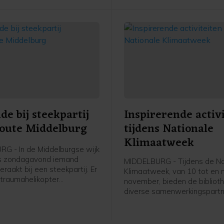
e bij steekpartij
Inspirerende activ
oute Middelburg
tijdens Nationale
Klimaatweek
G - In de Middelburgse wijk
is zondagavond iemand
MIDDELBURG - Tijdens de Na
aakt bij een steekpartij. Er
Klimaatweek, van 10 tot en
traumahelikopter
november, bieden de bibliot
n, maar de komst hiervan is
diverse samenwerkingspartn
jk geannuleerd.De
gevarieerd en gratis progr
ten kregen rond 19.40 uur de
activiteiten aan. Er is voor je
at er aan de Bluesroute
jongeren en volwassenen van