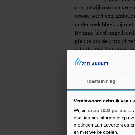
een uitwijkmanoeuvre vo
vrouw werd een ambula
onderzoek bleek zij niet
De man bleef ongedeerd.
plekke om de auto af te 
schade. Van het voertui
achterwiel afgebroken.
Zwaanweg tijdelijk deels
Dishoekseweg en de Gal
Toestemming
weg weer worden vrijge
Verantwoord gebruik van u
Wij en
onze 1022 partners
v
cookies om informatie op uw 
metingen aan advertenties en
en met welke doelen.