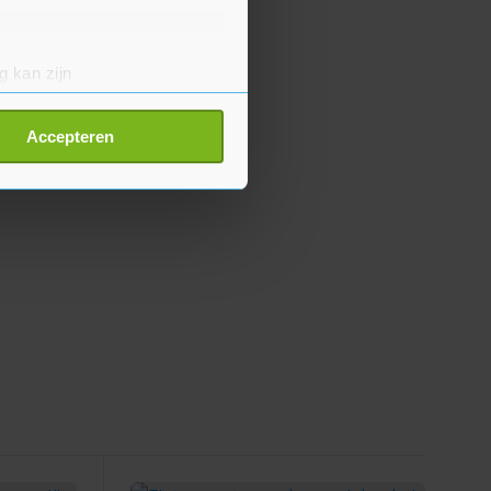
g kan zijn
erprinting)
t
detailgedeelte
in. U kunt uw
Accepteren
p onze cookiepagina kun je