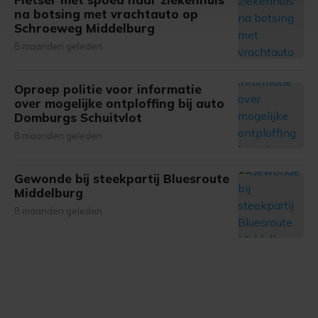
Met cookies werkt onze website beter en wordt jouw
na botsing met vrachtauto op
Schroeweg Middelburg
bezoek makkelijker en persoonlijker. Op
onze cookiepagina kun je ons cookiebeleid bekijken en je
8 maanden geleden
gemaakte keuze altijd wijzigen of intrekken.
Oproep politie voor informatie
over mogelijke ontploffing bij auto
Domburgs Schuitvlot
8 maanden geleden
Gewonde bij steekpartij Bluesroute
Middelburg
8 maanden geleden