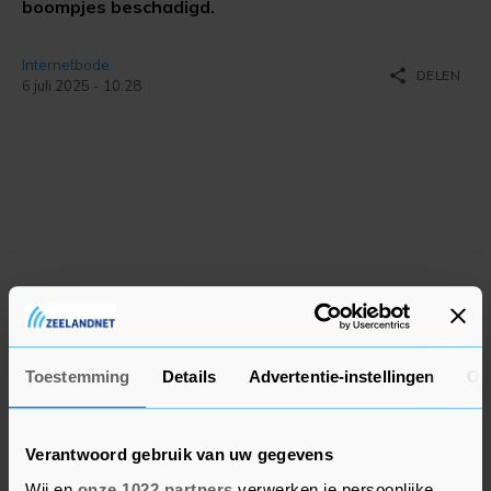
boompjes beschadigd.
Internetbode
share
DELEN
6 juli 2025 - 10:28
Toestemming
Details
Advertentie-instellingen
Ov
Verantwoord gebruik van uw gegevens
Wij en
onze 1022 partners
verwerken je persoonlijke