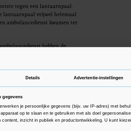
botste tegen een lantaarnpaal.
e lantaarnpaal vrijwel helemaal
ie en ambulancedienst kwamen ter
ambulancedienst hebben de
tuig onderzocht en vervolgens
n naar het ziekenhuis. De zwaar
 een bergingsbedrijf
heeft de wegbeheerder in kennis
Details
Advertentie-instellingen
w gegevens
erwerken je persoonlijke gegevens (bijv. uw IP-adres) met behul
apparaat op te slaan en te gebruiken met als doel gepersonalise
 content, inzicht in publiek en productontwikkeling. U kunt kiez