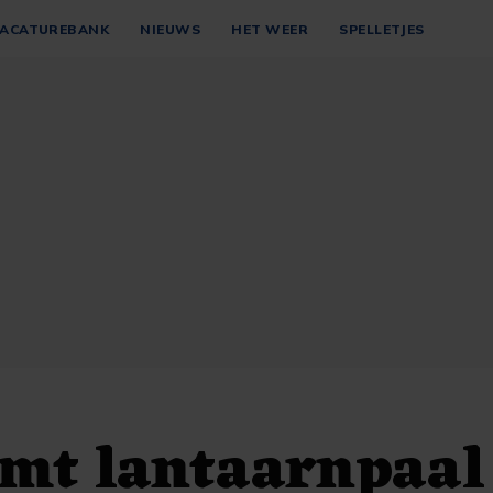
ACATUREBANK
NIEUWS
HET WEER
SPELLETJES
mt lantaarnpaal