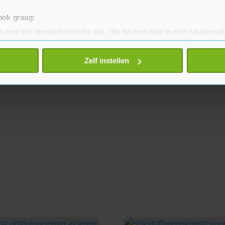
 ook graag:
 over uw geografische locatie, die tot een paar meter nauwkeuri
eren door het actief te scannen op specifieke eigenschappen (fing
onlijke gegevens worden verwerkt en stel uw voorkeuren in he
Zelf instellen
jzigen of intrekken in de Cookieverklaring.
te beter en wordt jouw bezoek makkelijker en persoonlijker. O
je gemaakte keuze altijd wijzigen of intrekken.