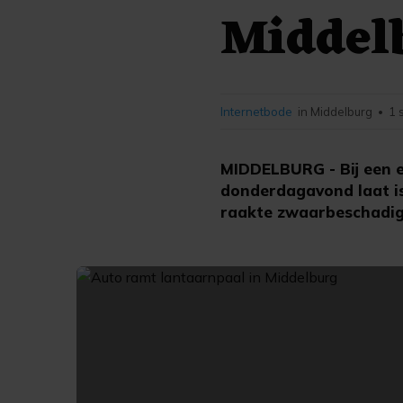
Middel
Internetbode
in Middelburg
1 
•
MIDDELBURG - Bij een e
donderdagavond laat i
raakte zwaarbeschadigd