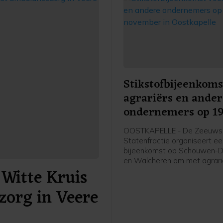
Stikstofbijeenkoms
agrariërs en ande
ondernemers op 1
november in Oostk
OOSTKAPELLE - De Zeeuws
Statenfractie organiseert e
bijeenkomst op Schouwen-D
en Walcheren om met agrari
Witte Kruis
andere (recreatie-)ondernem
gesprek te gaan over het Sti
zorg in Veere
2025. Dit plan presenteerde
provincie Zeeland eerder de