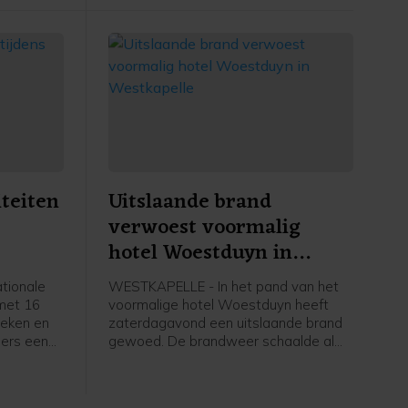
iteiten
Uitslaande brand
verwoest voormalig
hotel Woestduyn in
Westkapelle
tionale
WESTKAPELLE - In het pand van het
 met 16
voormalige hotel Woestduyn heeft
heken en
zaterdagavond een uitslaande brand
ers een
gewoed. De brandweer schaalde al
amma met
snel op naar een grote brand.
ugd,
 alles te