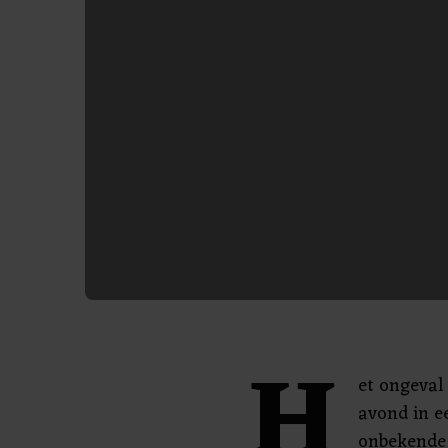
H
et ongeval
avond in e
onbekende 