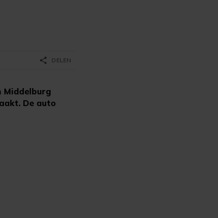
share
DELEN
n Middelburg
aakt. De auto