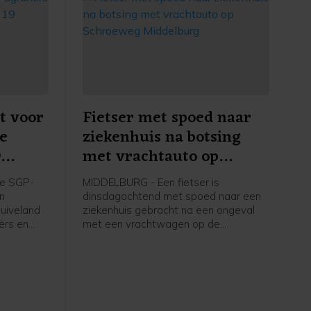
t voor
Fietser met spoed naar
re
ziekenhuis na botsing
9
met vrachtauto op
apelle
Schroeweg Middelburg
e SGP-
MIDDELBURG - Een fietser is
en
dinsdagochtend met spoed naar een
uiveland
ziekenhuis gebracht na een ongeval
ërs en
met een vrachtwagen op de
ers in
Schroeweg in Middelburg.
kstofplan
 de
ze maand.