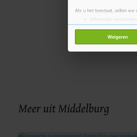
Als u het toestaat, willen we
Informatie verzamelen
Uw apparaat identific
Lees meer over hoe uw perso
Weigeren
toestemming op elk moment wi
Met cookies werkt onze websi
ons cookiebeleid bekijken en 
Meer uit Middelburg