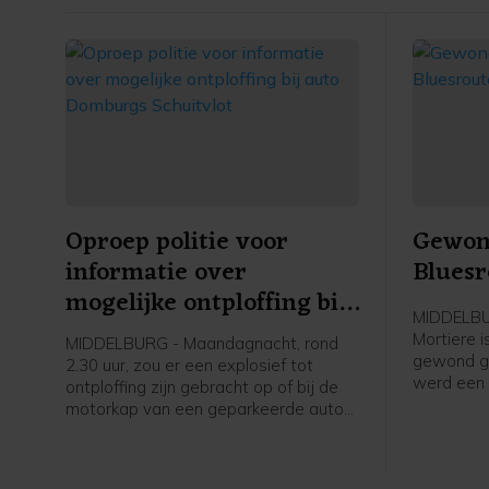
Oproep politie voor
Gewond
informatie over
Bluesr
mogelijke ontploffing bij
MIDDELBUR
auto Domburgs
Mortiere 
MIDDELBURG - Maandagnacht, rond
Schuitvlot
gewond ger
2.30 uur, zou er een explosief tot
werd een 
ontploffing zijn gebracht op of bij de
opgeroepe
motorkap van een geparkeerde auto
uiteindeli
aan het Domburgs Schuitvlot in
hulpdiens
Middelburg. De politie vraagt burgers
melding d
die hierover meer weten zich te