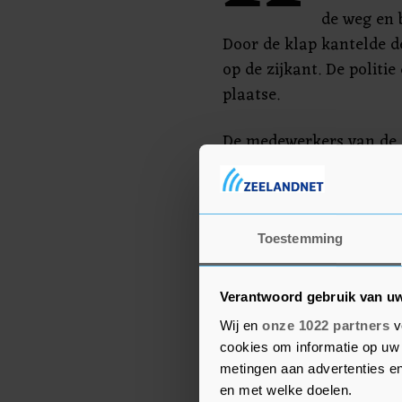
de weg en 
Door de klap kantelde d
op de zijkant. De polit
plaatse.
De medewerkers van de 
bestuurder van het voer
ter controle meegenome
beschadigde auto is door
meegenomen. De politie 
Toestemming
gesteld van de schade.
Verantwoord gebruik van u
Wij en
onze 1022 partners
v
cookies om informatie op uw 
metingen aan advertenties en
en met welke doelen.