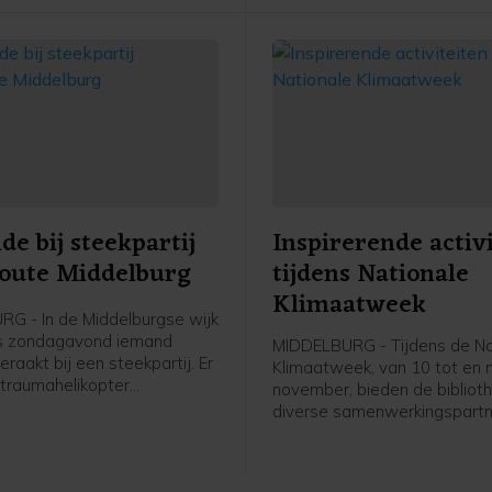
e bij steekpartij
Inspirerende activ
oute Middelburg
tijdens Nationale
Klimaatweek
G - In de Middelburgse wijk
is zondagavond iemand
MIDDELBURG - Tijdens de Na
aakt bij een steekpartij. Er
Klimaatweek, van 10 tot en
traumahelikopter
november, bieden de bibliot
n, maar de komst hiervan is
diverse samenwerkingspartn
jk geannuleerd.De
gevarieerd en gratis progr
ten kregen rond 19.40 uur de
activiteiten aan. Er is voor je
at er aan de Bluesroute
jongeren en volwassenen van