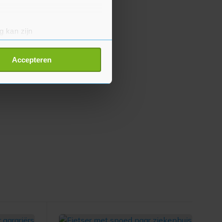
g kan zijn
erprinting)
t
detailgedeelte
in. U kunt uw
Accepteren
p onze cookiepagina kun je