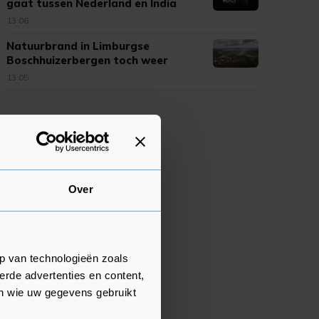
gaat tussen Nederland en India
13:06
Natuurbrand in Limburgse
Boschhuizerbergen toch weer
opgelaaid
13:05
Over
p van technologieën zoals
erde advertenties en content,
en wie uw gegevens gebruikt