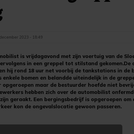
g
december 2023 - 18:49
bilist is vrijdagavond met zijn voertuig van de Slo
vervolgens in een greppel tot stilstand gekomen.De 
en hij rond 18 uur net voorbij de tankstations in de
s enkele bomen en belandde uiteindelijk in de grepp
 opgeroepen maar de bestuurder hoefde niet bevrij
erkers hebben zich over de automobilist onfermd
zijn geraakt. Een bergingsbedrijf is opgeroepen om 
erkeer kon de ongevalslocatie gewoon passeren.