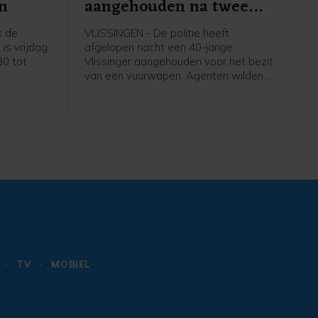
n
aangehouden na twee
mislukte vluchtpogingen
s de
VLISSINGEN - De politie heeft
is vrijdag
afgelopen nacht een 40-jarige
30 tot
Vlissinger aangehouden voor het bezit
van een vuurwapen. Agenten wilden
de man, die met hoge snelheid op een
fatbike reed, controleren toen hij er
vandoor ging. De man bleek later ook
drugs en een mes bij zich te hebben.
TV
MOBIEL