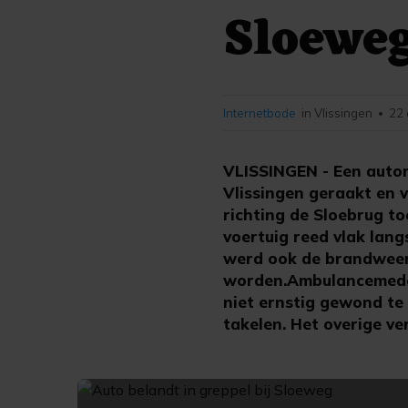
Sloewe
Internetbode
in Vlissingen
22 
•
VLISSINGEN - Een automo
Vlissingen geraakt en 
richting de Sloebrug to
voertuig reed vlak lang
werd ook de brandweer
worden.Ambulancemedew
niet ernstig gewond te 
takelen. Het overige v