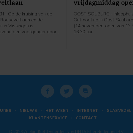
eltlaan
vrijdagmiddag ope
N - Op de kruising van de
OOST-SOUBURG - Inloophui
 Rooseveltlaan en de
Ontmoeting in Oost-Souburg 
n in Vlissingen is
(14 november) open van 13.
vond een voetganger door
16.30 uur.
aangereden. Het slachtoffer
n noemenswaardige
gen op.
URES
NIEUWS
HET WEER
INTERNET
GLASVEZEL
KLANTENSERVICE
CONTACT
© 2026
ZeelandNet
. Onderdeel van
DELTA Fiber Nederland B.V.