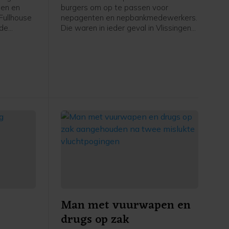
gen en
burgers om op te passen voor
Fullhouse
nepagenten en nepbankmedewerkers.
 de
Die waren in ieder geval in Vlissingen
ewerf op
en omgeving actief.
ngen. Dit
erdvijftig
gen en
an koop
sector.
Man met vuurwapen en
drugs op zak