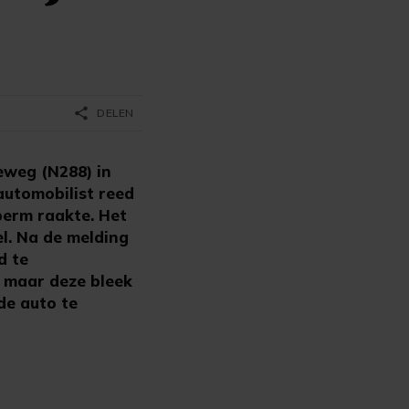
share
DELEN
eweg (N288) in
automobilist reed
 berm raakte. Het
el. Na de melding
d te
 maar deze bleek
de auto te