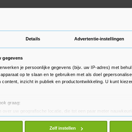
Details
Advertentie-instellingen
w gegevens
erwerken je persoonlijke gegevens (bijv. uw IP-adres) met behul
apparaat op te slaan en te gebruiken met als doel gepersonalise
 content, inzicht in publiek en productontwikkeling. U kunt kiez
 ook graag:
 over uw geografische locatie, die tot een paar meter nauwkeuri
eren door het actief te scannen op specifieke eigenschappen (fing
onlijke gegevens worden verwerkt en stel uw voorkeuren in he
Zelf instellen