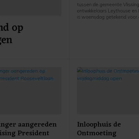
tussen de gemeente Vlissin
ontwikkelaars Leythouse en 
is woensdag getekend voor
nd op
ontwikkeling van De Machin
het Scheldekwartier in Vlissi
gen
project bestaat uit circa hond
grondgebonden stadswonin
appartementen in een mix v
en huurwoningen in de vrije 
anger aangereden
Inloophuis de
ising President
Ontmoeting