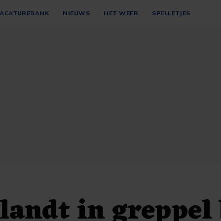
ACATUREBANK
NIEUWS
HET WEER
SPELLETJES
landt in greppel 