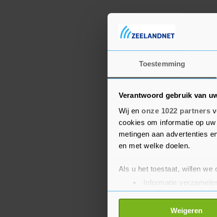
Toestemming
Verantwoord gebruik van u
Wij en
onze 1022 partners
v
cookies om informatie op uw 
metingen aan advertenties en
en met welke doelen.
Als u het toestaat, willen we
Informatie verzamelen
Uw apparaat identific
Lees meer over hoe uw perso
Weigeren