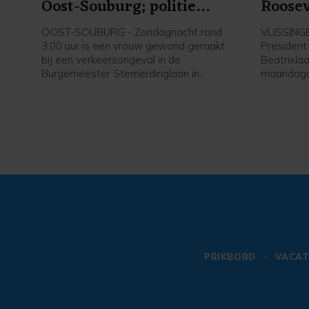
Oost-Souburg; politie
Roosev
vraagt burgers om meer
OOST-SOUBURG - Zondagnacht rond
VLISSINGE
informatie
3.00 uur is een vrouw gewond geraakt
President
bij een verkeersongeval in de
Beatrixlaa
Burgemeester Stemerdinglaan in
maandaga
Oost-Souburg. Zij reed op haar
een auto 
elektrische fiets toen ze in botsing
liep gee
kwam met een tegemoet komende
verwondin
auto. De automobilist reed door.
PRIKBORD
VACAT