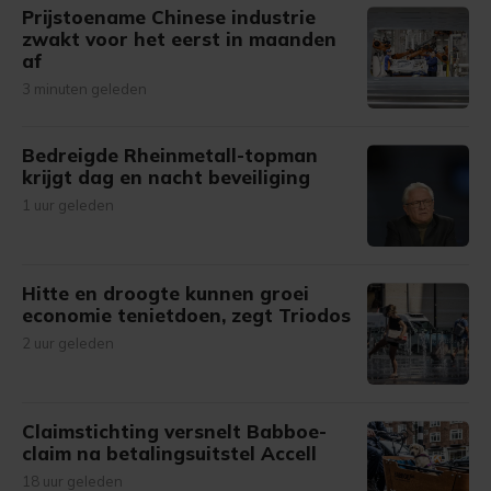
Prijstoename Chinese industrie
zwakt voor het eerst in maanden
af
3 minuten geleden
Bedreigde Rheinmetall-topman
krijgt dag en nacht beveiliging
1 uur geleden
Hitte en droogte kunnen groei
economie tenietdoen, zegt Triodos
2 uur geleden
Claimstichting versnelt Babboe-
claim na betalingsuitstel Accell
18 uur geleden