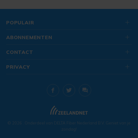
POPULAIR
ABONNEMENTEN
CONTACT
PRIVACY
© 2026
. Onderdeel van
DELTA Fiber Nederland B.V.
Geniet van je
zondag!