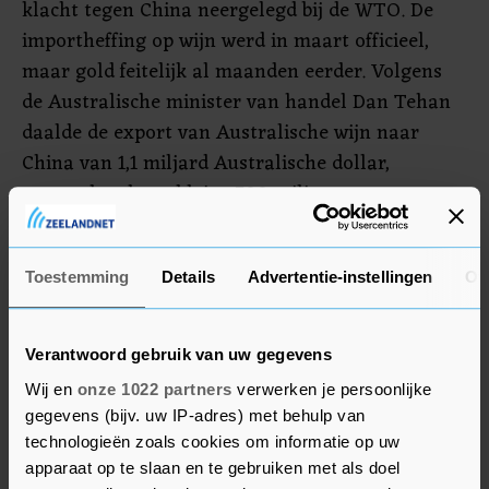
klacht tegen China neergelegd bij de WTO. De
importheffing op wijn werd in maart officieel,
maar gold feitelijk al maanden eerder. Volgens
de Australische minister van handel Dan Tehan
daalde de export van Australische wijn naar
China van 1,1 miljard Australische dollar,
omgerekend een kleine 700 miljoen euro, tot
slechts 20 miljoen Australische dollar. De
importheffingen lopen volgens Tehan op tot 218
Toestemming
Details
Advertentie-instellingen
Ov
procent,
China stelt formeel dat de heffingen zijn
Verantwoord gebruik van uw gegevens
ingesteld omdat Australische wijnproducenten
Wij en
onze 1022 partners
verwerken je persoonlijke
aan dumping deden. Hun wijn zou gesubsidieerd
gegevens (bijv. uw IP-adres) met behulp van
zijn en onder de marktprijs worden verkocht.
technologieën zoals cookies om informatie op uw
apparaat op te slaan en te gebruiken met als doel