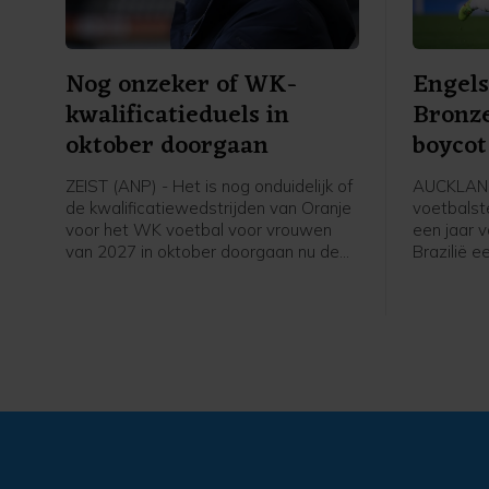
Nog onzeker of WK-
Engels
kwalificatieduels in
Bronze
oktober doorgaan
boycot
speels
ZEIST (ANP) - Het is nog onduidelijk of
AUCKLAND
de kwalificatiewedstrijden van Oranje
voetbalst
voor het WK voetbal voor vrouwen
een jaar 
van 2027 in oktober doorgaan nu de
Brazilië 
UEFA een boycot heeft afgekondigd
speelster
van FIFA-competities. Voor het elftal
Daarmee s
van bondscoach Arjan Veurink staat
Chelsea z
op 9 en 13 oktober een dubbele
UEFA tege
ontmoeting met Hongarije op het
Infantino.
programma. Volgens de KNVB
speelster
onderzoekt de UEFA de komende tijd
overtuigi
of de duels door zullen gaan.
voor onze
we sommi
boycotten