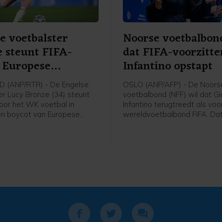
e voetbalster
Noorse voetbalbon
 steunt FIFA-
dat FIFA-voorzitte
 Europese
Infantino opstapt
ters
 (ANP/RTR) - De Engelse
OSLO (ANP/AFP) - De Noors
er Lucy Bronze (34) steunt
voetbalbond (NFF) wil dat Gi
voor het WK voetbal in
Infantino terugtreedt als voo
een boycot van Europese
wereldvoetbalbond FIFA. Dat
s van FIFA-competities.
voorzitter Lise Klaveness, al
chaart de speelster van
van de felste critici van de F
ich achter het verzet van de
gezegd na een bijeenkomst 
n FIFA-voorzitter Gianni
verschillende partijen uit he
 "Ik denk dat Europese
voetbal.
s zullen vasthouden aan hun
ngen. En aan wat het beste is
 sport. Als dat betekent dat
ge competities moeten
, dan moet dat gebeuren",