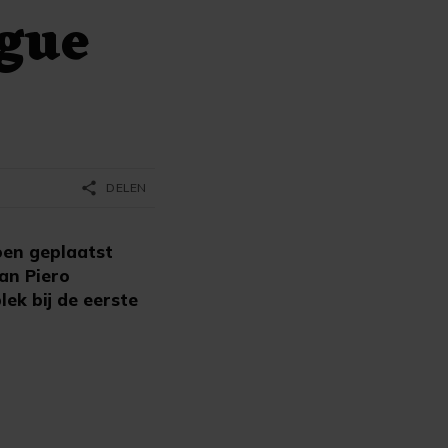
gue
share
DELEN
oen geplaatst
an Piero
lek bij de eerste