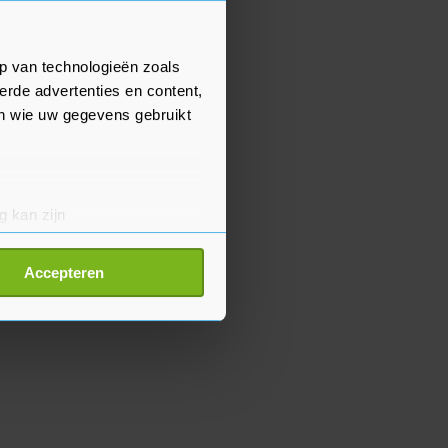
p van technologieën zoals
erde advertenties en content,
en wie uw gegevens gebruikt
g kan zijn
erprinting)
t
detailgedeelte
in. U kunt uw
Accepteren
p onze cookiepagina kun je