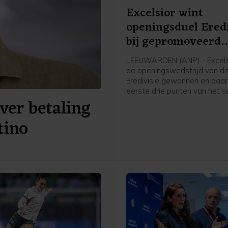
Excelsior wint
openingsduel Eredi
bij gepromoveerd
Cambuur
LEEUWARDEN (ANP) - Excels
de openingswedstrijd van d
Eredivisie gewonnen en daa
eerste drie punten van het s
ver betaling
gepakt. Op bezoek bij het
gepromoveerde SC Cambuur
tino
Leeuwarden wonnen de
Rotterdammers met 4-0.