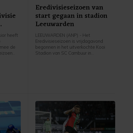
Eredivisieseizoen van
visie
start gegaan in stadion
Leeuwarden
ior heeft
LEEUWARDEN (ANP) - Het
e
Eredivisieseizoen is vrijdagavond
rmee de
begonnen in het uitverkochte Kooi
eizoen
Stadion van SC Cambuur in
Leeuwarden. Het gepromoveerde
 in
Cambuur ontvangt Excelsior in het
twee jaar geleden geopende stadion.