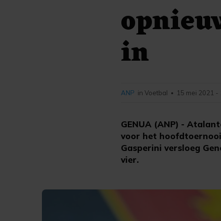
opnieu
in
ANP
in Voetbal
15 mei 2021 -
•
GENUA (ANP) - Atalanta
voor het hoofdtoernooi
Gasperini versloeg Geno
vier.