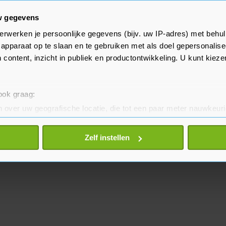
-4 spannend liet worden.
w gegevens
tand en neemt na 37 speelronden
erwerken je persoonlijke gegevens (bijv. uw IP-adres) met behul
apparaat op te slaan en te gebruiken met als doel gepersonalise
78 punten. AC Milan, Napoli,
 content, inzicht in publiek en productontwikkeling. U kunt kiez
en voor de laatste twee Italiaanse
ns League.
 ook graag:
 over uw geografische locatie, die tot een paar meter nauwkeuri
eren door het actief te scannen op specifieke eigenschappen (fing
onlijke gegevens worden verwerkt en stel uw voorkeuren in he
Zelf instellen
jzigen of intrekken in de Cookieverklaring.
te beter en wordt jouw bezoek makkelijker en persoonlijker. O
je gemaakte keuze altijd wijzigen of intrekken.