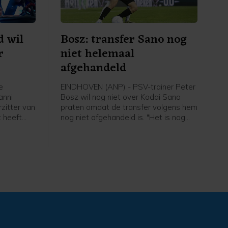
d wil
Bosz: transfer Sano nog
r
niet helemaal
afgehandeld
e
EINDHOVEN (ANP) - PSV-trainer Peter
anni
Bosz wil nog niet over Kodai Sano
rzitter van
praten omdat de transfer volgens hem
 heeft
nog niet afgehandeld is. "Het is nog
 jaren een
niet helemaal rond. Zolang hij niet mijn
IFA-baas,
speler is, praat ik niet over hem", zei
van de
Peter Bosz in aanloop naar de eerste
t Noorse
wedstrijd van PSV zaterdag thuis
tegen Fortuna Sittard.