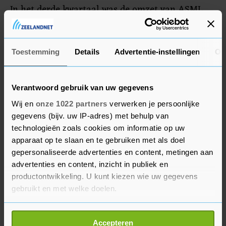
In het derde kwartaal was de omzet van ASML
uit nieuwe chipmachines, upgrades voor
bestaande machines en andere diensten 5,8
miljard euro. Een jaar eerder was dat nog 5,2
Toestemming
Details
Advertentie-instellingen
Ov
miljard euro. Daaruit hield het Veldhovense
bedrijf een winst van 1,7 miljard euro over.
Verantwoord gebruik van uw gegevens
Wij en
onze 1022 partners
verwerken je persoonlijke
Gevolgen inflatie merkbaar
gegevens (bijv. uw IP-adres) met behulp van
technologieën zoals cookies om informatie op uw
Het bedrijf merkt wel dat de economie wereldwijd
apparaat op te slaan en te gebruiken met als doel
vertraagt, onder meer door hoge inflatie. In
gepersonaliseerde advertenties en content, metingen aan
sommige segmenten van de markt voor
advertenties en content, inzicht in publiek en
chipmachines neemt de vraag ook wat af, aldus
productontwikkeling. U kunt kiezen wie uw gegevens
topman Peter Wennink. Over het geheel genomen
gebruikt en met welke doelen.
blijft de vraag echter sterk. Zo zijn er nog altijd
Als u het toestaat, willen we ook graag:
chiptekorten en wordt er daarom veel
Accepteren