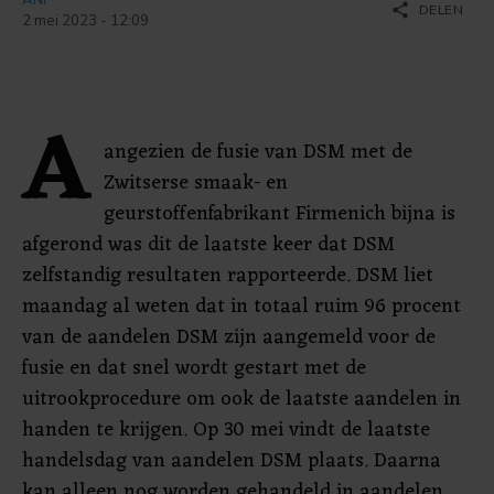
share
DELEN
2 mei 2023 - 12:09
A
angezien de fusie van DSM met de
Zwitserse smaak- en
geurstoffenfabrikant Firmenich bijna is
afgerond was dit de laatste keer dat DSM
zelfstandig resultaten rapporteerde. DSM liet
maandag al weten dat in totaal ruim 96 procent
van de aandelen DSM zijn aangemeld voor de
fusie en dat snel wordt gestart met de
uitrookprocedure om ook de laatste aandelen in
handen te krijgen. Op 30 mei vindt de laatste
handelsdag van aandelen DSM plaats. Daarna
kan alleen nog worden gehandeld in aandelen