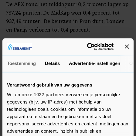
De AEX rond het middaguur 0,2 procent lager op
757,24 punten. De MidKap won 0,4 procent tot
937,49 punten. De beurzen in Frankfurt, Londen
en Parijs verloren tot 0,4 procent.
ASMI, Besi en ASML wonnen tot 2,2 procent. Ook
de banken ING en ABN AMRO deden goede zaken
en stegen ruim 1 procent. In de MidKap
Toestemming
Details
Advertentie-instellingen
Ov
profiteerde bodemonderzoeker Fugro (plus 5,5
procent) van een positief analistenrapport van
Verantwoord gebruik van uw gegevens
ABN AMRO, waarin het koersdoel werd verhoogd.
Wij en
onze 1022 partners
verwerken je persoonlijke
Maritiemdienstverlener SBM Offshore steeg 4
gegevens (bijv. uw IP-adres) met behulp van
procent na een groot contract van het
technologieën zoals cookies om informatie op uw
Amerikaanse olieconcern ExxonMobil.
apparaat op te slaan en te gebruiken met als doel
gepersonaliseerde advertenties en content, metingen aan
advertenties en content, inzicht in publiek en
Winstdaling BP, euro- en oliekoers