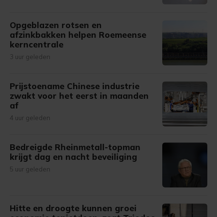
Opgeblazen rotsen en
afzinkbakken helpen Roemeense
kerncentrale
3 uur geleden
Prijstoename Chinese industrie
zwakt voor het eerst in maanden
af
4 uur geleden
Bedreigde Rheinmetall-topman
krijgt dag en nacht beveiliging
5 uur geleden
Hitte en droogte kunnen groei