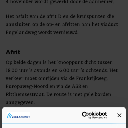
4 november wordt gewerkt door de aannemer.
Het asfalt van de afrit D en de kruispunten die
aansluiten op de op- en afritten aan het viaduct
Engelandweg wordt vernieuwd.
Afrit
Op beide dagen is het knooppunt dicht tussen
18.00 uur ‘s avonds en 6.00 uur ‘s ochtends. Het
verkeer moet omrijden via de Frankrijkweg,
Europaweg-Noord en via de A58 en
Ritthemsestraat. De route is met gele borden
aangegeven.