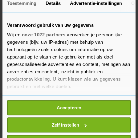
Toestemming
Details
Advertentie-instellingen
Ov
Verantwoord gebruik van uw gegevens
Wij en
onze 1022 partners
verwerken je persoonlijke
gegevens (bijv. uw IP-adres) met behulp van
technologieën zoals cookies om informatie op uw
apparaat op te slaan en te gebruiken met als doel
gepersonaliseerde advertenties en content, metingen aan
advertenties en content, inzicht in publiek en
productontwikkeling. U kunt kiezen wie uw gegevens
gebruikt en met welke doelen.
Als u het toestaat, willen we ook graag:
Accepteren
Meer uit Vlissingen
Informatie verzamelen over uw geografische
locatie, die tot een paar meter nauwkeurig kan zijn
Uw apparaat identificeren door het actief te
Zelf instellen
Caravan volledig uitgebrand op
scannen op specifieke eigenschappen (fingerprinting)
Commandoweg in Vlissingen