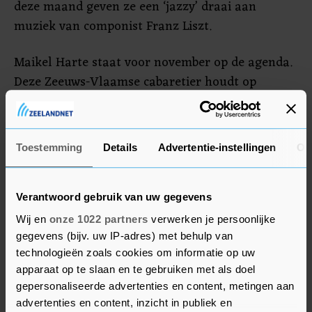
deze maand geven ze een ‘jazzy’ draai aan
muziek van componist Franz Liszt.
Maikel Harte staat voor november op de agenda.
Deze Zeeuws-Vlaamse cabaretier houdt op
zaterdagavond 20 november een try-out van zijn
oudejaarsconference ‘Deur’. “Maikel staat voor
een avondje lachen. In het dagelijks leven is hij
Toestemming
Details
Advertentie-instellingen
Ov
advocaat en cabaret is zijn hobby. Het plezier
straalt eraf bij hem.”
Kijk voor het programma op
Verantwoord gebruik van uw gegevens
kapellecultureel.nl/evenementen.
Wij en
onze 1022 partners
verwerken je persoonlijke
gegevens (bijv. uw IP-adres) met behulp van
technologieën zoals cookies om informatie op uw
apparaat op te slaan en te gebruiken met als doel
gepersonaliseerde advertenties en content, metingen aan
advertenties en content, inzicht in publiek en