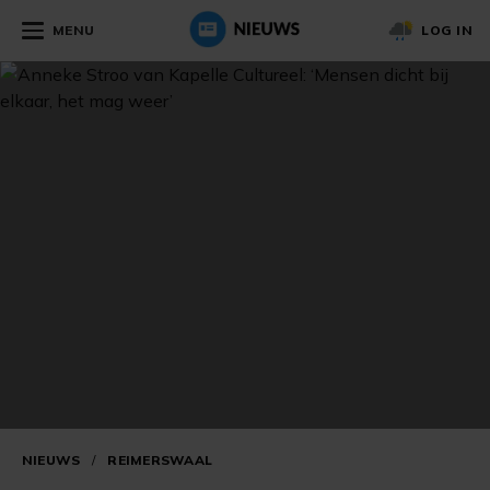
MENU
LOG IN
NIEUWS
/
REIMERSWAAL