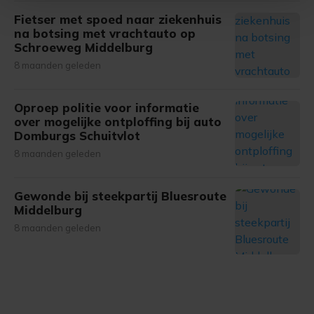
Fietser met spoed naar ziekenhuis
Met cookies werkt onze website beter en wordt jouw
na botsing met vrachtauto op
bezoek makkelijker en persoonlijker. Op
Schroeweg Middelburg
onze cookiepagina kun je ons cookiebeleid bekijken en je
8 maanden geleden
gemaakte keuze altijd wijzigen of intrekken.
Oproep politie voor informatie
over mogelijke ontploffing bij auto
Domburgs Schuitvlot
8 maanden geleden
Gewonde bij steekpartij Bluesroute
Middelburg
8 maanden geleden