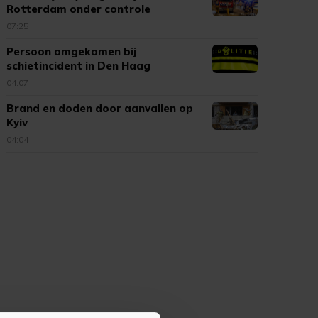
Rotterdam onder controle
07:25
Persoon omgekomen bij
schietincident in Den Haag
04:07
Brand en doden door aanvallen op
Kyiv
04:04