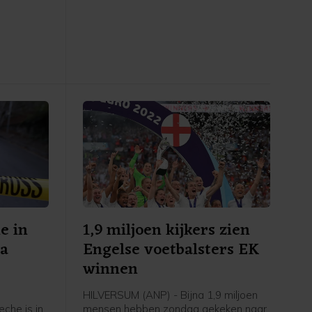
geroepen
kampt sinds 1988 met bedreigingen
 Timmer,
vanwege zijn boek De duivelsverzen,
mer. Na
dat door sommige moslims als
taat de
godslasterlijk wordt beschouwd.
al jaar
e in
1,9 miljoen kijkers zien
na
Engelse voetbalsters EK
winnen
HILVERSUM (ANP) - Bijna 1,9 miljoen
che is in
mensen hebben zondag gekeken naar