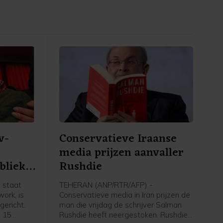
v-
Conservatieve Iraanse
media prijzen aanvaller
blieke
Rushdie
 staat
TEHERAN (ANP/RTR/AFP) -
ork, is
Conservatieve media in Iran prijzen de
ericht.
man die vrijdag de schrijver Salman
p 15
Rushdie heeft neergestoken. Rushdie