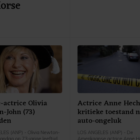
Horse
augustus 1997 in het leven 
door Bart de Graaff, Gerard
Willem de Bois en Frank Tim
de fusie van BNN en VARA s
omroep inmiddels al een aant
bekend als BNNVARA.
-actrice Olivia
Actrice Anne Hech
-John (73)
kritieke toestand 
eden
auto-ongeluk
ES (ANP) - Olivia Newton-
LOS ANGELES (ANP) - De
andag op 73-jarige leeftijd
Amerikaanse actrice Anne He