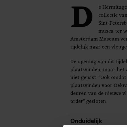
D
e Hermitage
collectie v
Sint-Petersb
musea ter we
Amsterdam Museum verh
tijdelijk naar een vleug
De opening van dit tijd
plaatsvinden, maar he
niet gepast. "Ook omdat 
plaatsvinden voor Oekraï
deuren van de nieuwe vl
order" gesloten.
Onduidelijk