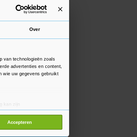
Over
p van technologieën zoals
erde advertenties en content,
en wie uw gegevens gebruikt
g kan zijn
erprinting)
t
detailgedeelte
in. U kunt uw
Accepteren