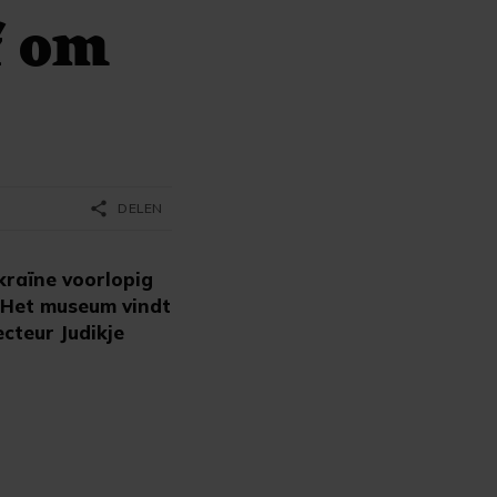
f om
share
DELEN
raïne voorlopig
. Het museum vindt
cteur Judikje