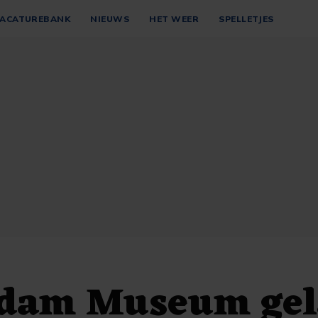
ACATUREBANK
NIEUWS
HET WEER
SPELLETJES
dam Museum gel