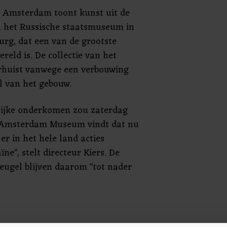
 Amsterdam toont kunst uit de
an het Russische staatsmuseum in
urg, dat een van de grootste
reld is. De collectie van het
uist vanwege een verbouwing
el van het gebouw.
elijke onderkomen zou zaterdag
t Amsterdam Museum vindt dat nu
er in het hele land acties
ne", stelt directeur Kiers. De
eugel blijven daarom "tot nader