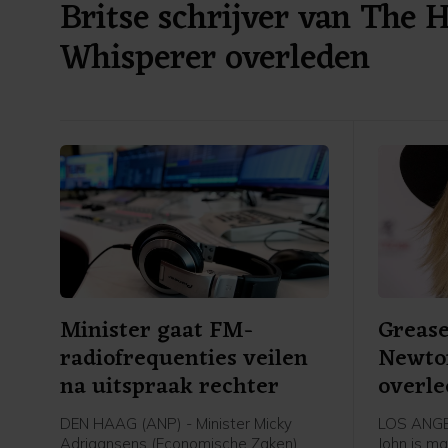
Britse schrijver van The 
Whisperer overleden
Minister gaat FM-
Grease
radiofrequenties veilen
Newton
na uitspraak rechter
overl
DEN HAAG (ANP) - Minister Micky
LOS ANGEL
Adriaansens (Economische Zaken)
John is ma