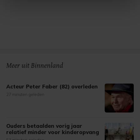
intrekken in de Cookieverklaring.
Met cookies werkt onze website beter en wordt jouw
bezoek makkelijker en persoonlijker. Op
onze cookiepagina kun je ons cookiebeleid bekijken en je
gemaakte keuze altijd wijzigen of intrekken.
Meer uit Binnenland
Acteur Peter Faber (82) overleden
27 minuten geleden
Ouders betaalden vorig jaar
relatief minder voor kinderopvang