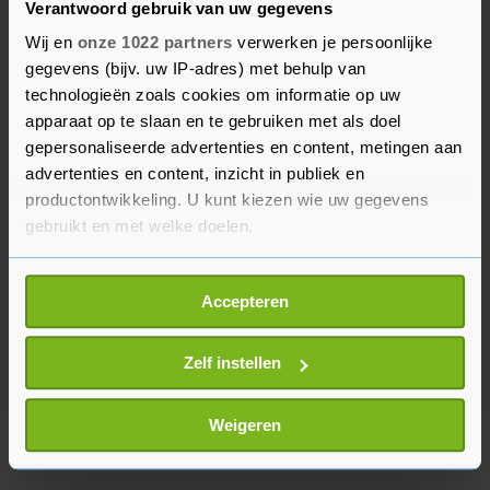
Verantwoord gebruik van uw gegevens
trokken volgens de organisatie bij elkaar 6
Wij en
onze 1022 partners
verwerken je persoonlijke
miljoen bezoekers met in totaal 270
gegevens (bijv. uw IP-adres) met behulp van
kunstwerken.
technologieën zoals cookies om informatie op uw
apparaat op te slaan en te gebruiken met als doel
Afgelopen zaterdag maakte het kabinet bekend
gepersonaliseerde advertenties en content, metingen aan
dat ons land opnieuw in lockdown gaat, vanwege
advertenties en content, inzicht in publiek en
de snelle verspreiding van de nieuwe variant van
productontwikkeling. U kunt kiezen wie uw gegevens
het coronavirus.
gebruikt en met welke doelen.
Als u het toestaat, willen we ook graag:
Accepteren
Informatie verzamelen over uw geografische
locatie, die tot een paar meter nauwkeurig kan zijn
Uw apparaat identificeren door het actief te
Zelf instellen
scannen op specifieke eigenschappen (fingerprinting)
Lees meer over hoe uw persoonlijke gegevens worden
Weigeren
verwerkt en stel uw voorkeuren in het
detailgedeelte
in.
U kunt uw toestemming op elk moment wijzigen of