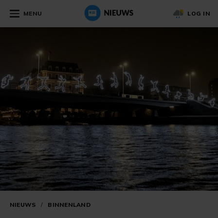
MENU
LOG IN
NIEUWS
/
BINNENLAND