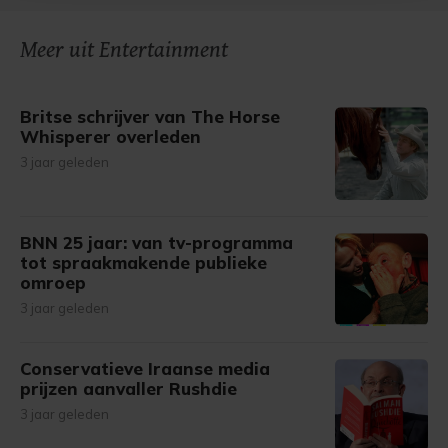
onze cookiepagina kun je ons cookiebeleid bekijken en je
Meer uit Entertainment
gemaakte keuze altijd wijzigen of intrekken.
Britse schrijver van The Horse
Whisperer overleden
3 jaar geleden
BNN 25 jaar: van tv-programma
tot spraakmakende publieke
omroep
3 jaar geleden
Conservatieve Iraanse media
prijzen aanvaller Rushdie
3 jaar geleden