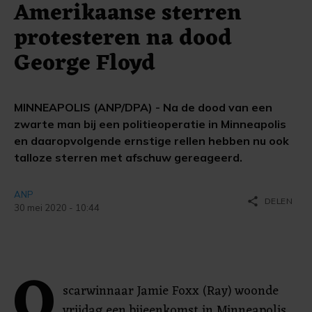
Amerikaanse sterren
protesteren na dood
George Floyd
MINNEAPOLIS (ANP/DPA) - Na de dood van een
zwarte man bij een politieoperatie in Minneapolis
en daaropvolgende ernstige rellen hebben nu ook
talloze sterren met afschuw gereageerd.
ANP
share
DELEN
30 mei 2020 - 10:44
O
scarwinnaar Jamie Foxx (Ray) woonde
vrijdag een bijeenkomst in Minneapolis