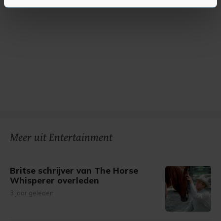
U kunt uw toestemming op elk moment wijzigen of
intrekken in de Cookieverklaring.
Met cookies werkt onze website beter en wordt jouw
bezoek makkelijker en persoonlijker. Op
onze cookiepagina kun je ons cookiebeleid bekijken en je
gemaakte keuze altijd wijzigen of intrekken.
Meer uit Entertainment
Britse schrijver van The Horse
Whisperer overleden
3 jaar geleden