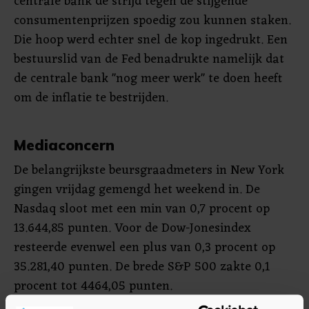
centrale bank de strijd tegen de stijgende
consumentenprijzen spoedig zou kunnen staken.
Die hoop werd echter snel de kop ingedrukt. Een
bestuurslid van de Fed benadrukte namelijk dat
de centrale bank "nog meer werk" te doen heeft
om de inflatie te bestrijden.
Mediaconcern
De belangrijkste beursgraadmeters in New York
gingen vrijdag gemengd het weekend in. De
Nasdaq sloot met een min van 0,7 procent op
13.644,85 punten. Voor de Dow-Jonesindex
resteerde evenwel een plus van 0,3 procent op
35.281,40 punten. De brede S&P 500 zakte 0,1
procent tot 4464,05 punten.