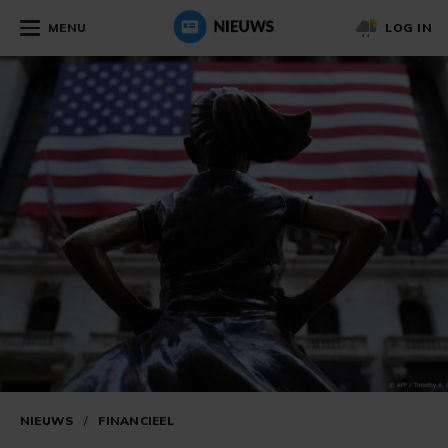
MENU
LOG IN
NIEUWS
/
FINANCIEEL