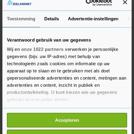
News Corp was wel in trek bij beleggers. Het
mediaconcern van miljardair Rupert Murdoch en
Toestemming
Details
Advertentie-instellingen
Ov
eigenaar van The New York Post en The Wall
Street Journal kwam met beter dan verwachte
cijfers. Het aandeel werd bijna 5 procent hoger
Verantwoord gebruik van uw gegevens
gezet.
Wij en
onze 1022 partners
verwerken je persoonlijke
gegevens (bijv. uw IP-adres) met behulp van
Walt Disney verloor evenwel 3 procent. Het
technologieën zoals cookies om informatie op uw
entertainmentconcern steeg een dag eerder nog
apparaat op te slaan en te gebruiken met als doel
bijna 5 procent dankzij goed ontvangen
gepersonaliseerde advertenties en content, metingen aan
advertenties en content, inzicht in publiek en
resultaten. Ook WeWork (plus 10,4 procent) bleef
productontwikkeling. U kunt kiezen wie uw gegevens
in de belangstelling staan na de recente forse
gebruikt en met welke doelen.
koersschommelingen. Zo kelderde de
kantoorverhuurder woensdag nog bijna 40
Als u het toestaat, willen we ook graag:
procent nadat het bedrijf verklaarde te twijfelen
Accepteren
Informatie verzamelen over uw geografische
over zijn voortbestaan. Donderdag werd dat
locatie, die tot een paar meter nauwkeurig kan zijn