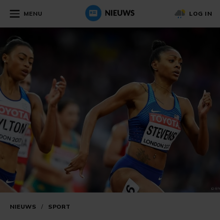
MENU
LOG IN
NIEUWS
/
SPORT