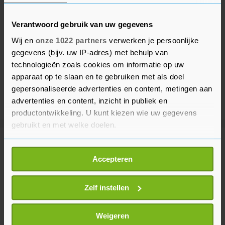
Verantwoord gebruik van uw gegevens
Wij en
onze 1022 partners
verwerken je persoonlijke
gegevens (bijv. uw IP-adres) met behulp van
technologieën zoals cookies om informatie op uw
apparaat op te slaan en te gebruiken met als doel
gepersonaliseerde advertenties en content, metingen aan
advertenties en content, inzicht in publiek en
productontwikkeling. U kunt kiezen wie uw gegevens
gebruikt en met welke doelen.
Meer uit Sport
Als u het toestaat, willen we ook graag:
Accepteren
Informatie verzamelen over uw geografische
locatie, die tot een paar meter nauwkeurig kan zijn
Wielrenner Lemmen voelde 'overal
Uw apparaat identificeren door het actief te
Zelf instellen
pijn' na val voor winst in Polen
scannen op specifieke eigenschappen (fingerprinting)
6 uur geleden
Lees meer over hoe uw persoonlijke gegevens worden
Weigeren
verwerkt en stel uw voorkeuren in het
detailgedeelte
in.