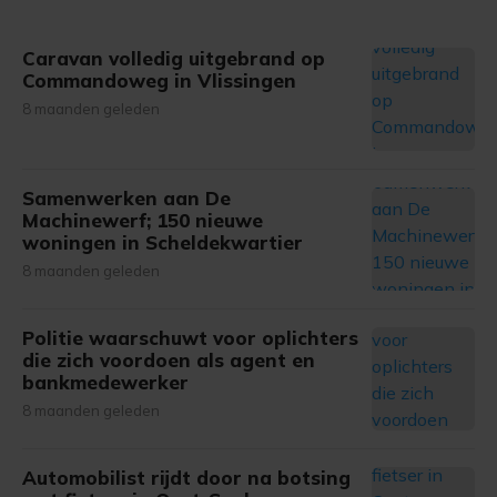
gemaakte keuze altijd wijzigen of intrekken.
Caravan volledig uitgebrand op
Commandoweg in Vlissingen
8 maanden geleden
Samenwerken aan De
Machinewerf; 150 nieuwe
woningen in Scheldekwartier
8 maanden geleden
Politie waarschuwt voor oplichters
die zich voordoen als agent en
bankmedewerker
8 maanden geleden
Automobilist rijdt door na botsing