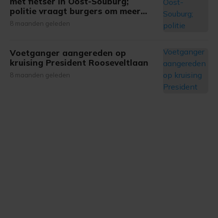
met fietser in Oost-Souburg;
politie vraagt burgers om meer
informatie
8 maanden geleden
Voetganger aangereden op
kruising President Rooseveltlaan
8 maanden geleden