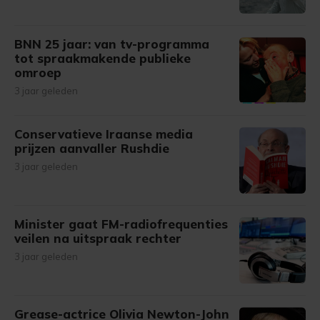
BNN 25 jaar: van tv-programma
tot spraakmakende publieke
omroep
3 jaar geleden
Conservatieve Iraanse media
prijzen aanvaller Rushdie
3 jaar geleden
Minister gaat FM-radiofrequenties
veilen na uitspraak rechter
3 jaar geleden
Grease-actrice Olivia Newton-John