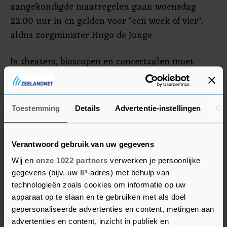
aangekondigde maatregelen gaan woensdag
22.00 uur in en gelden voor "een week of vier",
aldus zorgminister Hugo de Jonge.
In theaters, bioscopen en concertzalen moet
iedereen vanaf 13 jaar straks verplicht een
mondkapje dragen. Het dringende advies een
mondkapje te dragen in de openbare ruimte gold
Toestemming
Details
Advertentie-instellingen
Ov
al, maar "dat gaf onvoldoende duidelijkheid"
volgens Rutte. Het verplicht dragen van
mondkapjes wordt "zo snel mogelijk" wettelijk
Verantwoord gebruik van uw gegevens
geregeld.
Wij en
onze 1022 partners
verwerken je persoonlijke
gegevens (bijv. uw IP-adres) met behulp van
technologieën zoals cookies om informatie op uw
apparaat op te slaan en te gebruiken met als doel
gepersonaliseerde advertenties en content, metingen aan
advertenties en content, inzicht in publiek en