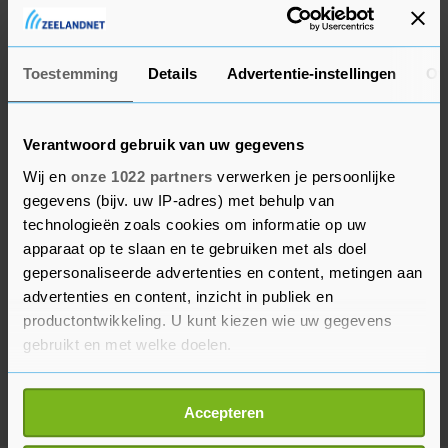
verkeerde moment op de verkeerde plaats
waren".
Toestemming
Details
Advertentie-instellingen
Ov
Verantwoord gebruik van uw gegevens
Wij en
onze 1022 partners
verwerken je persoonlijke
gegevens (bijv. uw IP-adres) met behulp van
technologieën zoals cookies om informatie op uw
apparaat op te slaan en te gebruiken met als doel
gepersonaliseerde advertenties en content, metingen aan
advertenties en content, inzicht in publiek en
productontwikkeling. U kunt kiezen wie uw gegevens
gebruikt en met welke doelen.
Als u het toestaat, willen we ook graag:
Accepteren
Informatie verzamelen over uw geografische
locatie, die tot een paar meter nauwkeurig kan zijn