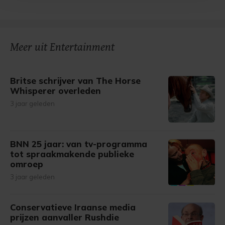
bezoek makkelijker en persoonlijker. Op
onze cookiepagina kun je ons cookiebeleid bekijken en je
gemaakte keuze altijd wijzigen of intrekken.
Meer uit Entertainment
Britse schrijver van The Horse
Whisperer overleden
3 jaar geleden
BNN 25 jaar: van tv-programma
tot spraakmakende publieke
omroep
3 jaar geleden
Conservatieve Iraanse media
prijzen aanvaller Rushdie