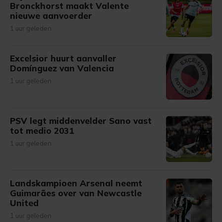
Bronckhorst maakt Valente
nieuwe aanvoerder
1 uur geleden
Excelsior huurt aanvaller
Domínguez van Valencia
1 uur geleden
PSV legt middenvelder Sano vast
tot medio 2031
1 uur geleden
Landskampioen Arsenal neemt
Guimarães over van Newcastle
United
1 uur geleden