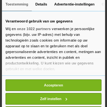
komen.
Toestemming
Details
Advertentie-instellingen
Ov
Voor Ajax was een vertrek van Bergwijn alleen
bespreekbaar als het een opvolger voor de
Verantwoord gebruik van uw gegevens
aanvaller kon aantrekken, na de overgang van
Wij en
onze 1022 partners
verwerken je persoonlijke
linksbuiten Forbs naar Wolverhampton.
gegevens (bijv. uw IP-adres) met behulp van
technologieën zoals cookies om informatie op uw
Kamaldeen Sulemana moet in de voetsporen
apparaat op te slaan en te gebruiken met als doel
treden van Bergwijn. De 22-jarige Ghanees stond
gepersonaliseerde advertenties en content, metingen aan
drie jaar geleden ook al in de belangstelling van
advertenties en content, inzicht in publiek en
de club uit de hoofdstad, maar hij koos toen voor
productontwikkeling. U kunt kiezen wie uw gegevens
Stade Rennes. Zijn huidige club Southampton
gebruikt en met welke doelen.
betaalde vorig seizoen 25 miljoen euro voor de
Als u het toestaat, willen we ook graag:
linksbuiten. Ajax wil hem huren met een optie
Accepteren
Informatie verzamelen over uw geografische
van koop van ongeveer 20 miljoen euro.
locatie, die tot een paar meter nauwkeurig kan zijn
Uw apparaat identificeren door het actief te
Zelf instellen
scannen op specifieke eigenschappen (fingerprinting)