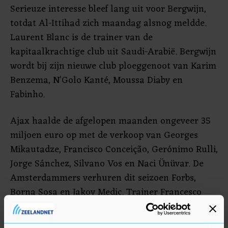
Serieuze interesse bleef lang uit voor Bergwijn,
totdat Al-Ittihad zich maandag alsnog meldde.
Laurent Blanc is de trainer van de
kapitaalkrachtige club uit Saudi-Arabië. Bergwijn
wordt bij zijn nieuwe club ploeggenoot van Karim
Benzema, N'Golo Kanté, Moussa Diaby en
Fabinho.
Ajax haalde de afgelopen maanden ongeveer 35
miljoen euro op met de verkoop van Georges
Mikautadze, Francisco Conceição, Gerónimo Rulli,
Jorge Sánchez, Silvano Vos en Naci Ünüvar. De
Amsterdammers verhuren dit seizoen Forbs,
Borna Sosa en Jakov Medic. Trainer Francesco
Farioli zag Wout Weghorst, Bertrand Traoré en
de gehuurde Daniele Rugani naar de hoofdstad