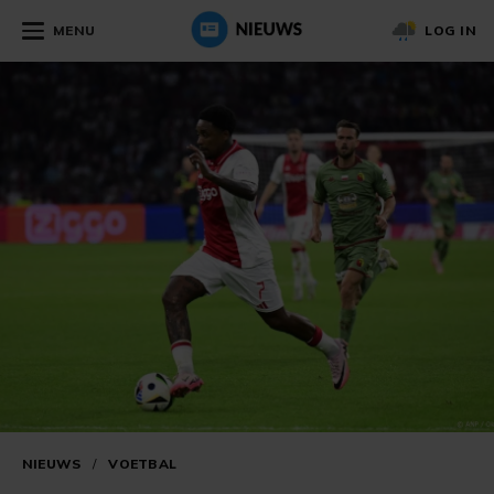
MENU
LOG IN
NIEUWS
/
VOETBAL