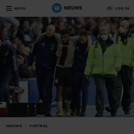
MENU
LOG IN
NIEUWS
/
VOETBAL