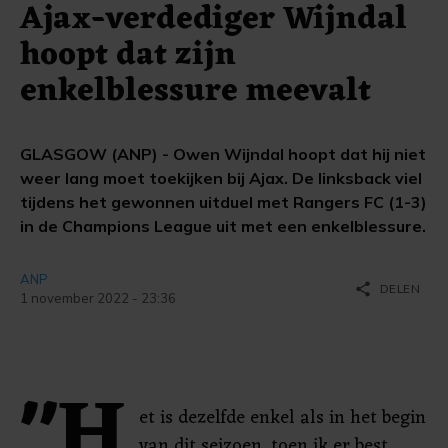
Ajax-verdediger Wijndal
hoopt dat zijn
enkelblessure meevalt
GLASGOW (ANP) - Owen Wijndal hoopt dat hij niet
weer lang moet toekijken bij Ajax. De linksback viel
tijdens het gewonnen uitduel met Rangers FC (1-3)
in de Champions League uit met een enkelblessure.
ANP
share
DELEN
1 november 2022 - 23:36
"H
et is dezelfde enkel als in het begin
van dit seizoen, toen ik er best