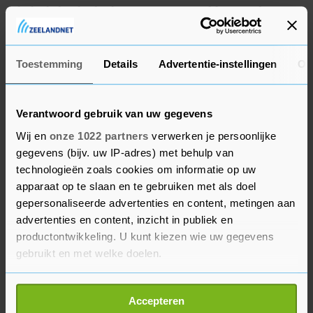
de linksback, die kort voor rust geblesseerd van
het veld ging. "Maar ik moet nu snel fit worden.
Ik denk dat het wel goed komt."
Toestemming
Details
Advertentie-instellingen
Ov
Verantwoord gebruik van uw gegevens
Wij en
onze 1022 partners
verwerken je persoonlijke
gegevens (bijv. uw IP-adres) met behulp van
technologieën zoals cookies om informatie op uw
apparaat op te slaan en te gebruiken met als doel
gepersonaliseerde advertenties en content, metingen aan
advertenties en content, inzicht in publiek en
productontwikkeling. U kunt kiezen wie uw gegevens
gebruikt en met welke doelen.
Als u het toestaat, willen we ook graag:
Accepteren
Informatie verzamelen over uw geografische