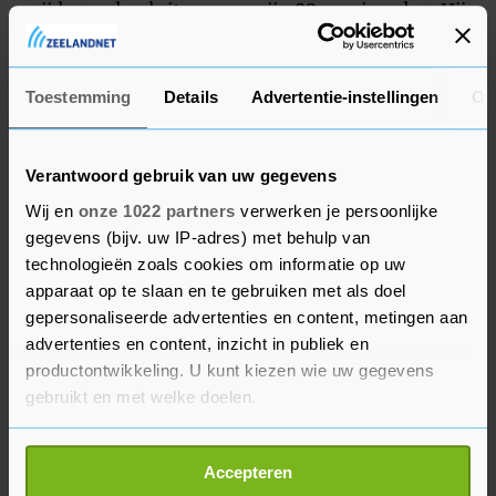
vrijdag wel voluit mee op zijn 32e verjaardag. Hij
kreeg een doos met Servische lekkernijen van
zijn club uit Amsterdam.
Toestemming
Details
Advertentie-instellingen
Ov
Verantwoord gebruik van uw gegevens
Wij en
onze 1022 partners
verwerken je persoonlijke
gegevens (bijv. uw IP-adres) met behulp van
technologieën zoals cookies om informatie op uw
apparaat op te slaan en te gebruiken met als doel
gepersonaliseerde advertenties en content, metingen aan
advertenties en content, inzicht in publiek en
productontwikkeling. U kunt kiezen wie uw gegevens
gebruikt en met welke doelen.
Als u het toestaat, willen we ook graag:
Accepteren
Informatie verzamelen over uw geografische