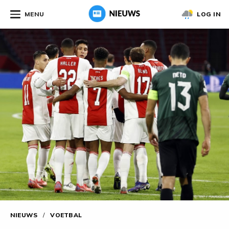
MENU
LOG IN
NIEUWS
/
VOETBAL