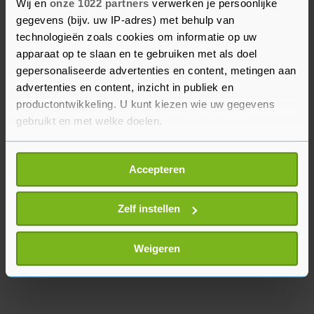
Carlos Forbs nauwlettend in de gaten houden.
Wij en
onze 1022 partners
verwerken je persoonlijke
gegevens (bijv. uw IP-adres) met behulp van
Het is ook nog onzeker of Steven Bergwijn bij
technologieën zoals cookies om informatie op uw
apparaat op te slaan en te gebruiken met als doel
Ajax blijft. Daniele Rugani, Wout Weghorst en
gepersonaliseerde advertenties en content, metingen aan
Pablo Rosario zijn doelwitten van Ajax op de
advertenties en content, inzicht in publiek en
transfermarkt.
productontwikkeling. U kunt kiezen wie uw gegevens
gebruikt en met welke doelen.
Als u het toestaat, willen we ook graag:
Accepteren
Informatie verzamelen over uw geografische
locatie, die tot een paar meter nauwkeurig kan zijn
Uw apparaat identificeren door het actief te
Zelf instellen
scannen op specifieke eigenschappen (fingerprinting)
Lees meer over hoe uw persoonlijke gegevens worden
Weigeren
verwerkt en stel uw voorkeuren in het
detailgedeelte
in.
U kunt uw toestemming op elk moment wijzigen of
intrekken in de Cookieverklaring.