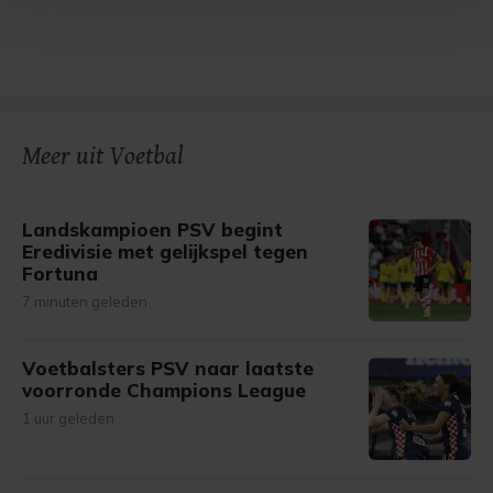
Met cookies werkt onze website beter en wordt jouw
bezoek makkelijker en persoonlijker. Op
onze cookiepagina kun je ons cookiebeleid bekijken en je
gemaakte keuze altijd wijzigen of intrekken.
Meer uit Voetbal
Landskampioen PSV begint
Eredivisie met gelijkspel tegen
Fortuna
7 minuten geleden
Voetbalsters PSV naar laatste
voorronde Champions League
1 uur geleden