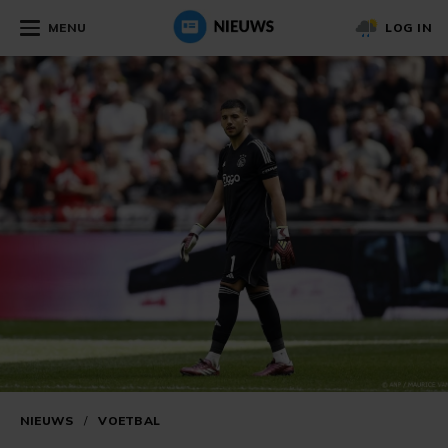
MENU
LOG IN
NIEUWS
/
VOETBAL