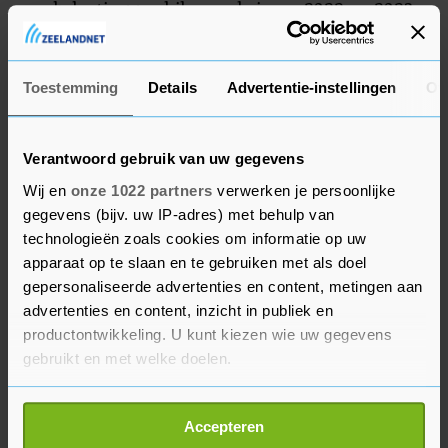
een belastinggeschil over de jaren 2022 en 2023
gaat. Het gaat volgens het bedrijf mogelijk over
grote bedragen.
Toestemming
Details
Advertentie-instellingen
Ov
Verantwoord gebruik van uw gegevens
Wij en
onze 1022 partners
verwerken je persoonlijke
gegevens (bijv. uw IP-adres) met behulp van
technologieën zoals cookies om informatie op uw
apparaat op te slaan en te gebruiken met als doel
gepersonaliseerde advertenties en content, metingen aan
advertenties en content, inzicht in publiek en
productontwikkeling. U kunt kiezen wie uw gegevens
gebruikt en met welke doelen.
Als u het toestaat, willen we ook graag:
Accepteren
Informatie verzamelen over uw geografische