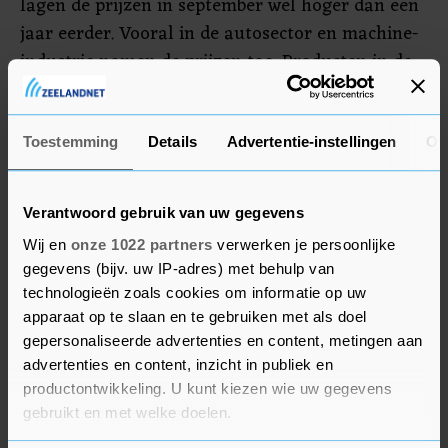
lagen de prijzen in september wel hoger dan een
jaar eerder. Vooral in de autosector en machine-
industrie namen de prijzen toe. Producten in de
aardolie-industrie waren 3,5 procent goedkoper
dan een jaar terug en in de chemie daalden de
prijzen met ruim 17 procent door de lagere
Toestemming
Details
Advertentie-instellingen
Ov
olieprijzen.
Verantwoord gebruik van uw gegevens
Wij en
onze 1022 partners
verwerken je persoonlijke
gegevens (bijv. uw IP-adres) met behulp van
technologieën zoals cookies om informatie op uw
apparaat op te slaan en te gebruiken met als doel
gepersonaliseerde advertenties en content, metingen aan
advertenties en content, inzicht in publiek en
productontwikkeling. U kunt kiezen wie uw gegevens
gebruikt en met welke doelen.