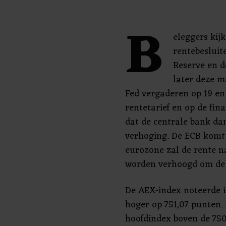
B
eleggers kij
rentebesluit
Reserve en d
later deze m
Fed vergaderen op 19 en
rentetarief en op de fi
dat de centrale bank dan
verhoging. De ECB komt 
eurozone zal de rente n
worden verhoogd om de i
De AEX-index noteerde i
hoger op 751,07 punten. 
hoofdindex boven de 750