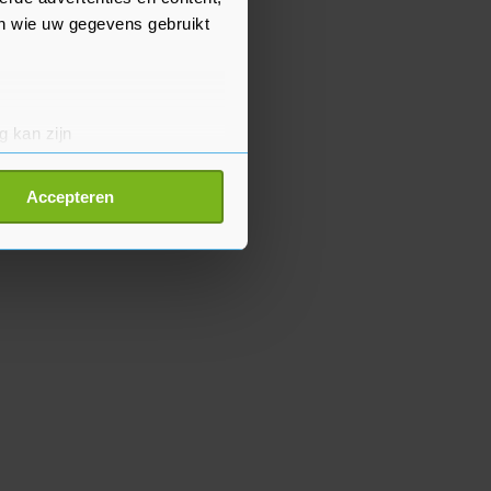
en wie uw gegevens gebruikt
g kan zijn
erprinting)
t
detailgedeelte
in. U kunt uw
Accepteren
p onze cookiepagina kun je