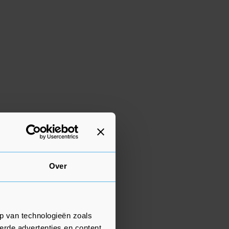
Over
p van technologieën zoals
erde advertenties en content,