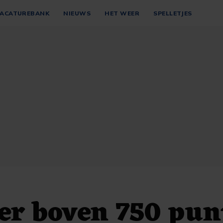
ACATUREBANK
NIEUWS
HET WEER
SPELLETJES
er boven 750 pun