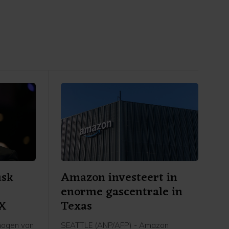
usk
Amazon investeert in
enorme gascentrale in
eX
Texas
mogen van
SEATTLE (ANP/AFP) - Amazon