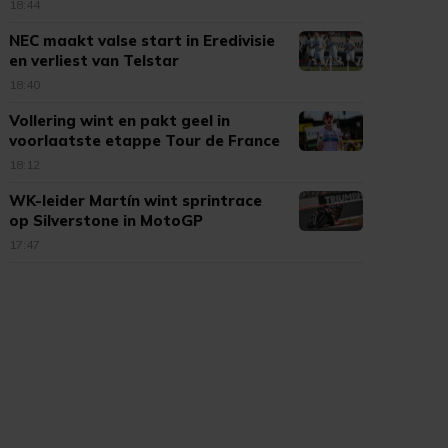
18:44
NEC maakt valse start in Eredivisie
en verliest van Telstar
18:40
Vollering wint en pakt geel in
voorlaatste etappe Tour de France
18:12
WK-leider Martín wint sprintrace
op Silverstone in MotoGP
17:47