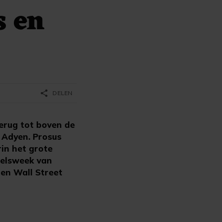
s en
share
DELEN
rug tot boven de
 Adyen. Prosus
rin het grote
delsweek van
 en Wall Street