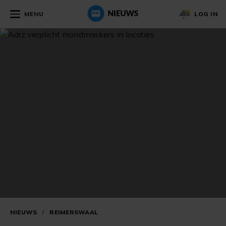
MENU
LOG IN
NIEUWS
/
REIMERSWAAL