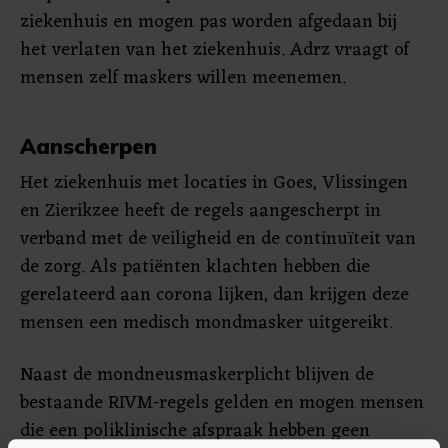
ziekenhuis en mogen pas worden afgedaan bij
het verlaten van het ziekenhuis. Adrz vraagt of
mensen zelf maskers willen meenemen.
Aanscherpen
Het ziekenhuis met locaties in Goes, Vlissingen
en Zierikzee heeft de regels aangescherpt in
verband met de veiligheid en de continuïteit van
de zorg. Als patiënten klachten hebben die
gerelateerd aan corona lijken, dan krijgen deze
mensen een medisch mondmasker uitgereikt.
Naast de mondneusmaskerplicht blijven de
bestaande RIVM-regels gelden en mogen mensen
die een poliklinische afspraak hebben geen