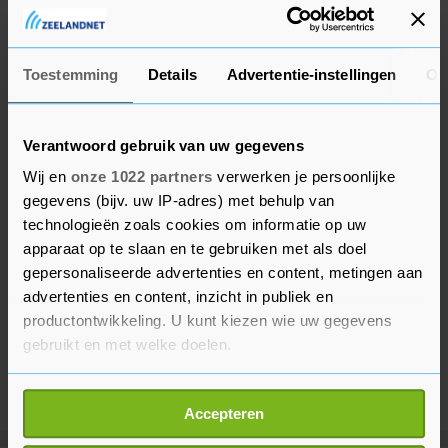
begeleider meenemen. Ook is er slechts één
bezoekers per bezoektijd toegestaan.
Toestemming
Details
Advertentie-instellingen
Ov
Verantwoord gebruik van uw gegevens
Wij en
onze 1022 partners
verwerken je persoonlijke
gegevens (bijv. uw IP-adres) met behulp van
technologieën zoals cookies om informatie op uw
apparaat op te slaan en te gebruiken met als doel
gepersonaliseerde advertenties en content, metingen aan
advertenties en content, inzicht in publiek en
productontwikkeling. U kunt kiezen wie uw gegevens
gebruikt en met welke doelen.
Als u het toestaat, willen we ook graag:
Accepteren
Informatie verzamelen over uw geografische
locatie, die tot een paar meter nauwkeurig kan zijn