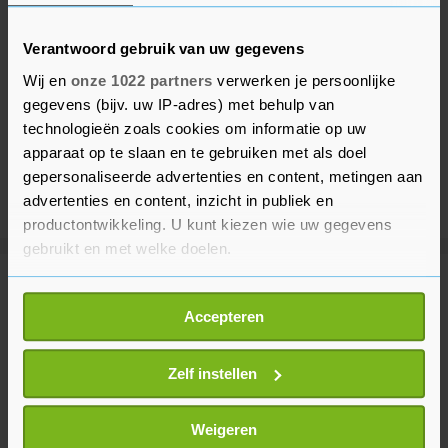
Verantwoord gebruik van uw gegevens
Wij en
onze 1022 partners
verwerken je persoonlijke
gegevens (bijv. uw IP-adres) met behulp van
technologieën zoals cookies om informatie op uw
apparaat op te slaan en te gebruiken met als doel
gepersonaliseerde advertenties en content, metingen aan
advertenties en content, inzicht in publiek en
productontwikkeling. U kunt kiezen wie uw gegevens
gebruikt en met welke doelen.
Meer uit Entertainment
Als u het toestaat, willen we ook graag:
Accepteren
Informatie verzamelen over uw geografische
locatie, die tot een paar meter nauwkeurig kan zijn
Britse schrijver van The Horse
Uw apparaat identificeren door het actief te
Zelf instellen
Whisperer overleden
scannen op specifieke eigenschappen (fingerprinting)
3 jaar geleden
Lees meer over hoe uw persoonlijke gegevens worden
Weigeren
verwerkt en stel uw voorkeuren in het
detailgedeelte
in.